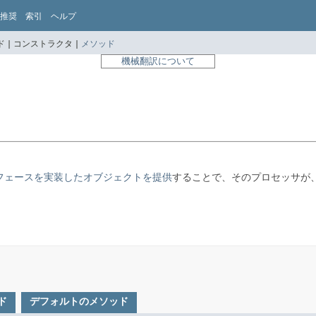
推奨
索引
ヘルプ
 |
コンストラクタ |
メソッド
機械翻訳について
フェースを実装したオブジェクトを提供
することで、そのプロセッサが
ド
デフォルトのメソッド