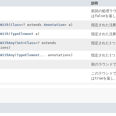
説明
前回の処理ラ
は
false
を返し
dWith
(
Class
<? extends
Annotation
> a)
指定された注
dWith
(
TypeElement
a)
指定された注
dWithAny
(
Set
<
Class
<? extends
指定された1
tions)
dWithAny
(
TypeElement
... annotations)
指定された1
前のラウンド
このラウンド
は
true
を返し