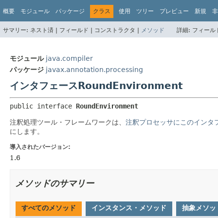
概要
モジュール
パッケージ
クラス
使用
ツリー
プレビュー
新規
非
サマリー:
ネスト済 |
フィールド |
コンストラクタ |
メソッド
詳細:
フィールド
モジュール
java.compiler
パッケージ
javax.annotation.processing
インタフェースRoundEnvironment
public interface 
RoundEnvironment
注釈処理ツール・フレームワークは、
注釈プロセッサにこのインタ
にします。
導入されたバージョン:
1.6
メソッドのサマリー
すべてのメソッド
インスタンス・メソッド
抽象メソッ