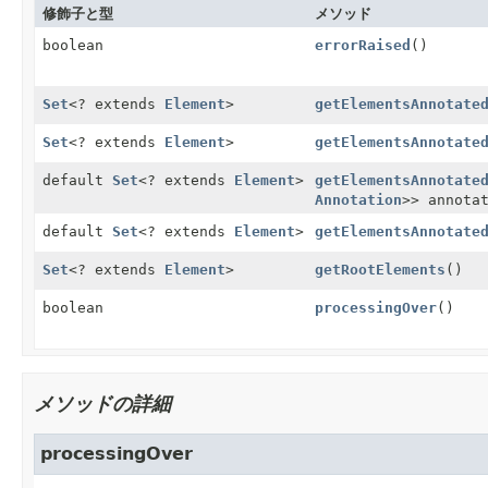
修飾子と型
メソッド
boolean
errorRaised
()
Set
<? extends
Element
>
getElementsAnnotate
Set
<? extends
Element
>
getElementsAnnotate
default
Set
<? extends
Element
>
getElementsAnnotate
Annotation
>> annota
default
Set
<? extends
Element
>
getElementsAnnotate
Set
<? extends
Element
>
getRootElements
()
boolean
processingOver
()
メソッドの詳細
processingOver