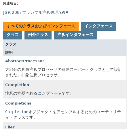
関連項目:
JSR 269: プラガブル注釈処理API
すべてのクラスおよびインタフェース
インタフェース
クラス
例外クラス
注釈インタフェース
クラス
説明
AbstractProcessor
大部分の具象注釈プロセッサの簡易スーパー・クラスとして設計
された、抽象注釈プロセッサ。
Completion
注釈の推奨される
コンプリート
です。
Completions
Completion
オブジェクトをアセンブルするためのユーティリテ
ィ・クラスです。
Filer