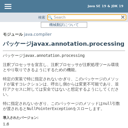
Java SE 19 & JDK 19
検索
概要
パッケージ:
機械翻訳について
説明
モジュール
モジュール
java.compiler
関連パッケージ
パッケージ
パッケージjavax.annotation.processing
クラスとインタフェース
クラス
使用
パッケージ
javax.annotation.processing
ツリー
注釈プロセッサを宣言し、注釈プロセッサが注釈処理ツール環境
とやり取りできるようにするための機能。
プレビュー
特定の実装で特に指定されないかぎり、このパッケージのメソッ
新規
ドが返すコレクションは、呼出し側からは変更不可能であり、並
行アクセスに対しては安全ではないと想定するようにしてくださ
非推奨
い。
索引
特に指定されないかぎり、このパッケージのメソッドは
null
引数
ヘルプ
が渡されると
NullPointerException
をスローします。
導入されたバージョン:
1.6