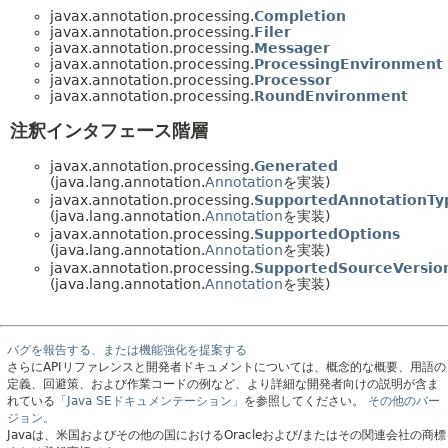
javax.annotation.processing.
Completion
javax.annotation.processing.
Filer
javax.annotation.processing.
Messager
javax.annotation.processing.
ProcessingEnvironment
javax.annotation.processing.
Processor
javax.annotation.processing.
RoundEnvironment
注釈インタフェース階層
javax.annotation.processing.
Generated
(java.lang.annotation.
Annotation
を実装)
javax.annotation.processing.
SupportedAnnotationTy
(java.lang.annotation.
Annotation
を実装)
javax.annotation.processing.
SupportedOptions
(java.lang.annotation.
Annotation
を実装)
javax.annotation.processing.
SupportedSourceVersio
(java.lang.annotation.
Annotation
を実装)
バグを報告する、または機能強化を提案する
さらにAPIリファレンスと開発者ドキュメントについては、概念的な概要、用語の
定義、回避策、および作業コードの例など、より詳細な開発者向けの説明が含ま
れている
「Java SEドキュメンテーション」
を参照してください。
その他のバー
ジョン。
Javaは、米国およびその他の国におけるOracleおよび/またはその関連会社の商標