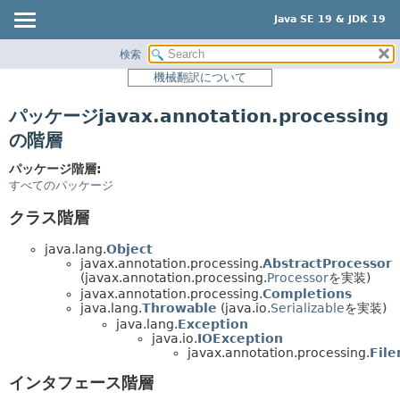
Java SE 19 & JDK 19
検索
概要
機械翻訳について
モジュール
パッケージjavax.annotation.processing
パッケージ
の階層
クラス
パッケージ階層:
使用
すべてのパッケージ
階層ツリー
クラス階層
プレビュー
java.lang.
Object
新規
javax.annotation.processing.
AbstractProcessor
(javax.annotation.processing.
Processor
を実装)
非推奨
javax.annotation.processing.
Completions
索引
java.lang.
Throwable
(java.io.
Serializable
を実装)
java.lang.
Exception
ヘルプ
java.io.
IOException
javax.annotation.processing.
File
インタフェース階層