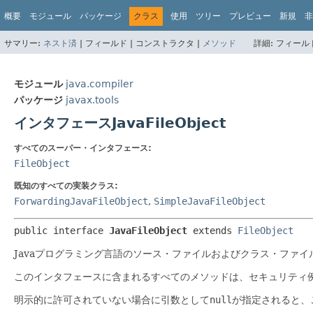
概要
モジュール
パッケージ
クラス
使用
ツリー
プレビュー
新規
非
サマリー:
ネスト済
|
フィールド |
コンストラクタ |
メソッド
詳細:
フィールド
モジュール
java.compiler
パッケージ
javax.tools
インタフェースJavaFileObject
すべてのスーパー・インタフェース:
FileObject
既知のすべての実装クラス:
ForwardingJavaFileObject
,
SimpleJavaFileObject
public interface 
JavaFileObject
 extends 
FileObject
Javaプログラミング言語のソース・ファイルおよびクラス・ファ
このインタフェースに含まれるすべてのメソッドは、セキュリティ例外が発
明示的に許可されていない場合に引数として
null
が指定されると、こ