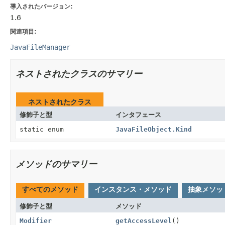
導入されたバージョン:
1.6
関連項目:
JavaFileManager
ネストされたクラスのサマリー
ネストされたクラス
修飾子と型
インタフェース
static enum
JavaFileObject.Kind
メソッドのサマリー
すべてのメソッド
インスタンス・メソッド
抽象メソッ
修飾子と型
メソッド
Modifier
getAccessLevel
()