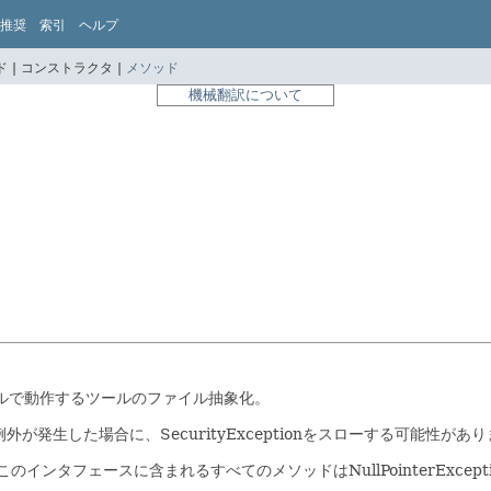
推奨
索引
ヘルプ
 |
コンストラクタ |
メソッド
機械翻訳について
イルで動作するツールのファイル抽象化。
生した場合に、SecurityExceptionをスローする可能性があ
のインタフェースに含まれるすべてのメソッドはNullPointerExce