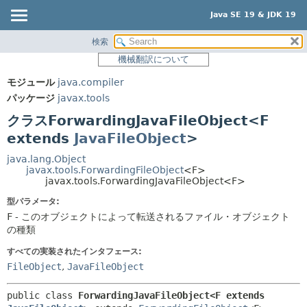
Java SE 19 & JDK 19
検索
概要
サマリー:
機械翻訳について
ネスト済
モジュール
モジュール
java.compiler
フィールド
パッケージ
パッケージ
javax.tools
コンストラクタ
クラス
クラスForwardingJavaFileObject<F
メソッド
使用
extends
JavaFileObject
>
ツリー
詳細:
java.lang.Object
javax.tools.ForwardingFileObject
<F>
プレビュー
フィールド
javax.tools.ForwardingJavaFileObject<F>
新規
コンストラクタ
型パラメータ:
非推奨
メソッド
F
- このオブジェクトによって転送されるファイル・オブジェクト
の種類
索引
すべての実装されたインタフェース:
ヘルプ
FileObject
,
JavaFileObject
public class 
ForwardingJavaFileObject<F extends 