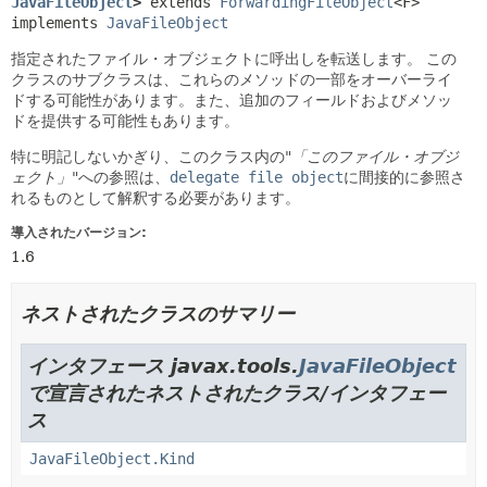
JavaFileObject
>
extends 
ForwardingFileObject
<F> 
implements 
JavaFileObject
指定されたファイル・オブジェクトに呼出しを転送します。
この
クラスのサブクラスは、これらのメソッドの一部をオーバーライ
ドする可能性があります。また、追加のフィールドおよびメソッ
ドを提供する可能性もあります。
特に明記しないかぎり、このクラス内の"
「このファイル・オブジ
ェクト」
"への参照は、
delegate file object
に間接的に参照さ
れるものとして解釈する必要があります。
導入されたバージョン:
1.6
ネストされたクラスのサマリー
インタフェース javax.tools.
JavaFileObject
で宣言されたネストされたクラス/インタフェー
ス
JavaFileObject.Kind