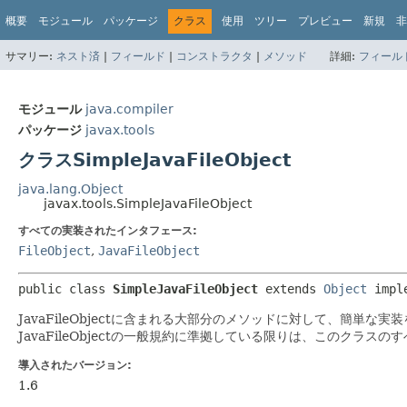
概要
モジュール
パッケージ
クラス
使用
ツリー
プレビュー
新規
非
サマリー:
ネスト済
|
フィールド
|
コンストラクタ
|
メソッド
詳細:
フィール
モジュール
java.compiler
パッケージ
javax.tools
クラスSimpleJavaFileObject
java.lang.Object
javax.tools.SimpleJavaFileObject
すべての実装されたインタフェース:
FileObject
,
JavaFileObject
public class 
SimpleJavaFileObject
extends 
Object
 impl
JavaFileObjectに含まれる大部分のメソッドに対して、簡単な実
JavaFileObjectの一般規約に準拠している限りは、このクラ
導入されたバージョン:
1.6