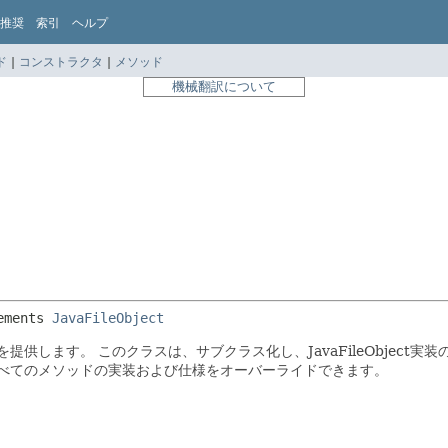
推奨
索引
ヘルプ
ド
|
コンストラクタ
|
メソッド
機械翻訳について
ements 
JavaFileObject
装を提供します。
このクラスは、サブクラス化し、JavaFileObjec
スのすべてのメソッドの実装および仕様をオーバーライドできます。