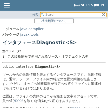
Java SE 19 & JDK 19
検索
概要
サマリー:
機械翻訳について
ネスト済
モジュール
モジュール
java.compiler
フィールド
パッケージ
パッケージ
javax.tools
コンストラクタ
クラス
インタフェースDiagnostic<S>
メソッド
使用
型パラメータ:
ツリー
詳細:
S
- この診断情報で使用されるソース・オブジェクトの型
プレビュー
フィールド
public interface 
Diagnostic<S>
新規
コンストラクタ
ツールからの診断情報を表示するインタフェースです。
診断情報
非推奨
メソッド
は、通常、ソース・ファイル内の特定の位置の問題を報告しま
索引
す。
ただし、すべての診断情報が特定の位置やファイルに関連付
けられているわけではありません。
ヘルプ
位置は、ファイルの先頭のゼロから始まる文字オフセットです。
負の値(
NOPOS
を除く)は有効な位置ではありません。