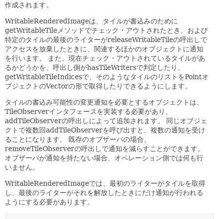
作成されます。
WritableRenderedImageは、タイルが書込みのために
getWritableTileメソッドでチェック・アウトされたとき、および
特定のタイルの最後のライターがreleaseWritableTileの呼出しで
アクセスを放棄したときに、関連するほかのオブジェクトに通知
を行います。
また、現在チェック・アウトされているタイルがあ
るかどうかを、呼出し側がhasTileWritersで判定したり、
getWritableTileIndicesで、そのようなタイルのリストをPointオ
ブジェクトのVectorの形で取得したりできるようにします。
タイルの書込み可能性の変更通知を必要とするオブジェクトは、
TileObserverインタフェースを実装する必要があり、
addTileObserverの呼出しによって追加されます。
同じオブジェ
クトで複数回addTileObserverを呼び出すと、複数の通知を受け
ることになります。
既存のオブザーバの場合、
removeTileObserverの呼出しで通知を減らすことができます。
オブザーバが通知を持たない場合、オペレーション側では何も行
いません。
WritableRenderedImageでは、最初のライターがタイルを取得
し、最後のライターがそれを解放したときにだけ通知が行われる
ようにする必要があります。