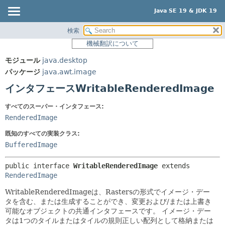
Java SE 19 & JDK 19
検索
概要
サマリー:
機械翻訳について
ネスト済
モジュール
モジュール
java.desktop
フィールド
パッケージ
パッケージ
java.awt.image
コンストラクタ
クラス
インタフェースWritableRenderedImage
メソッド
使用
すべてのスーパー・インタフェース:
ツリー
詳細:
RenderedImage
プレビュー
フィールド
既知のすべての実装クラス:
新規
コンストラクタ
BufferedImage
非推奨
メソッド
public interface 
WritableRenderedImage
 extends 
索引
RenderedImage
ヘルプ
WritableRenderedImageは、Rastersの形式でイメージ・デー
タを含む、または生成することができ、変更および/または上書き
可能なオブジェクトの共通インタフェースです。
イメージ・デー
タは1つのタイルまたはタイルの規則正しい配列として格納または