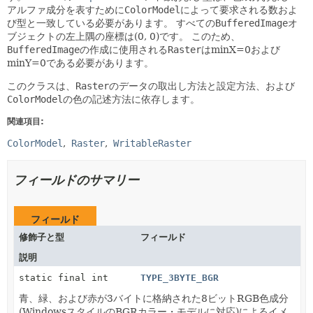
アルファ成分を表すために
ColorModel
によって要求される数およ
び型と一致している必要があります。
すべての
BufferedImage
オ
ブジェクトの左上隅の座標は(0, 0)です。
このため、
BufferedImage
の作成に使用される
Raster
はminX=0および
minY=0である必要があります。
このクラスは、
Raster
のデータの取出し方法と設定方法、および
ColorModel
の色の記述方法に依存します。
関連項目:
ColorModel
Raster
WritableRaster
フィールドのサマリー
フィールド
修飾子と型
フィールド
説明
static final int
TYPE_3BYTE_BGR
青、緑、および赤が3バイトに格納された8ビットRGB色成分
(WindowsスタイルのBGRカラー・モデルに対応)によるイメ