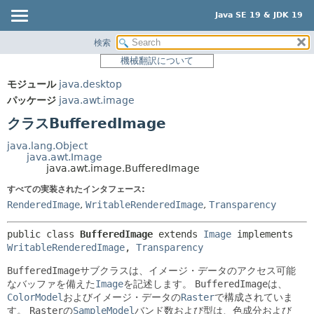
Java SE 19 & JDK 19
検索
概要
サマリー:
機械翻訳について
ネスト済
モジュール
モジュール
java.desktop
フィールド
パッケージ
パッケージ
java.awt.image
コンストラクタ
クラス
クラスBufferedImage
メソッド
使用
java.lang.Object
ツリー
java.awt.Image
詳細:
java.awt.image.BufferedImage
プレビュー
フィールド
すべての実装されたインタフェース:
新規
コンストラクタ
RenderedImage
,
WritableRenderedImage
,
Transparency
非推奨
メソッド
public class 
BufferedImage
extends 
Image
 implements 
索引
WritableRenderedImage
, 
Transparency
ヘルプ
BufferedImage
サブクラスは、イメージ・データのアクセス可能
なバッファを備えた
Image
を記述します。
BufferedImage
は、
ColorModel
およびイメージ・データの
Raster
で構成されていま
す。
Raster
の
SampleModel
バンド数および型は、色成分および