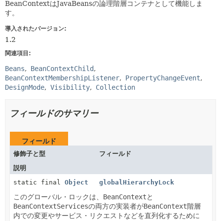
BeanContextはJavaBeansの論理階層コンテナとして機能しま
す。
導入されたバージョン:
1.2
関連項目:
Beans
BeanContextChild
BeanContextMembershipListener
PropertyChangeEvent
DesignMode
Visibility
Collection
フィールドのサマリー
フィールド
修飾子と型
フィールド
説明
static final
Object
globalHierarchyLock
このグローバル・ロックは、
BeanContext
と
BeanContextServices
の両方の実装者が
BeanContext
階層
内での変更やサービス・リクエストなどを直列化するために