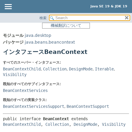
Java SE 19 & JDK 19
検索
概要
サマリー:
機械翻訳について
ネスト済
モジュール
モジュール
java.desktop
フィールド
パッケージ
パッケージ
java.beans.beancontext
コンストラクタ
クラス
インタフェースBeanContext
メソッド
使用
すべてのスーパー・インタフェース:
ツリー
詳細:
BeanContextChild
,
Collection
,
DesignMode
,
Iterable
,
プレビュー
Visibility
フィールド
新規
コンストラクタ
既知のすべてのサブインタフェース:
BeanContextServices
非推奨
メソッド
既知のすべての実装クラス:
索引
BeanContextServicesSupport
,
BeanContextSupport
ヘルプ
public interface 
BeanContext
 extends 
BeanContextChild
, 
Collection
, 
DesignMode
, 
Visibility