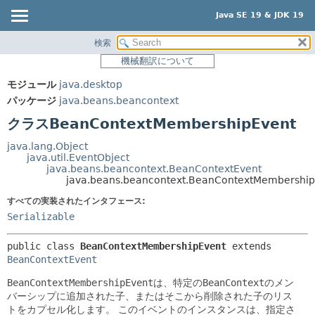
Java SE 19 & JDK 19
検索
概要
サマリー:
機械翻訳について
ネスト済
モジュール
モジュール
java.desktop
フィールド
パッケージ
パッケージ
java.beans.beancontext
コンストラクタ
クラス
クラスBeanContextMembershipEvent
メソッド
使用
java.lang.Object
ツリー
java.util.EventObject
詳細:
java.beans.beancontext.BeanContextEvent
プレビュー
フィールド
java.beans.beancontext.BeanContextMembership
新規
コンストラクタ
すべての実装されたインタフェース:
Serializable
非推奨
メソッド
索引
public class 
BeanContextMembershipEvent
extends 
BeanContextEvent
ヘルプ
BeanContextMembershipEvent
は、特定の
BeanContext
のメン
バーシップに追加された子、またはそこから削除された子のリス
トをカプセル化します。
このイベントのインスタンスは、指定さ