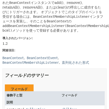
れた
BeanContext
インスタンスでadd()、remove()、
retainAll()、removeAll()、またはclear()の呼出しに成功するた
びにトリガーされます。
オブジェクトでこのタイプのイベントを
受信する場合には、
BeanContextMembershipListener
インタフ
ェースを実装し、そのことを
BeanContext
の
addBeanContextMembershipListener(BeanContextMembership
bcml)
メソッドを使って登録する必要があります。
導入されたバージョン:
1.2
関連項目:
BeanContext
BeanContextEvent
BeanContextMembershipListener
直列化された形式
フィールドのサマリー
フィールド
修飾子と型
フィールド
説明