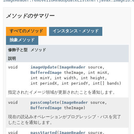
メソッドのサマリー
すべてのメソッド
インスタンス・メソッド
抽象メソッド
修飾子と型
メソッド
説明
void
imageUpdate
(
ImageReader
source,
BufferedImage
theImage, int minX,
int minY, int width, int height,
int periodX, int periodY, int[] bands)
指定されたイメージ領域が更新されたことを通知します。
void
passComplete
(
ImageReader
source,
BufferedImage
theImage)
現在の読込みオペレーションがプログレッシブ・パスを完了
したことを通知します。
void
passStarted
(
ImageReader
source,