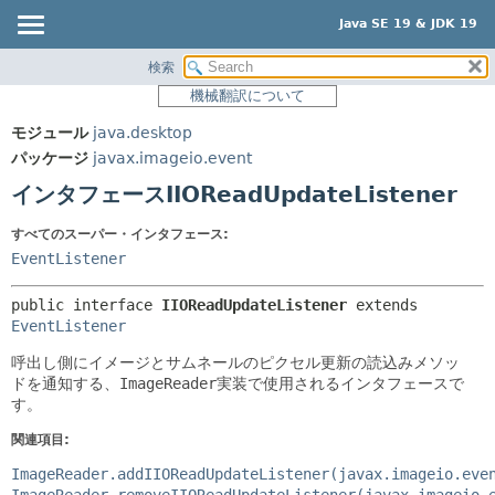
Java SE 19 & JDK 19
検索
概要
サマリー:
機械翻訳について
ネスト済
モジュール
モジュール
java.desktop
フィールド
パッケージ
パッケージ
javax.imageio.event
コンストラクタ
クラス
インタフェースIIOReadUpdateListener
メソッド
使用
すべてのスーパー・インタフェース:
ツリー
詳細:
EventListener
プレビュー
フィールド
public interface 
IIOReadUpdateListener
 extends 
新規
コンストラクタ
EventListener
非推奨
メソッド
呼出し側にイメージとサムネールのピクセル更新の読込みメソッ
索引
ドを通知する、
ImageReader
実装で使用されるインタフェースで
す。
ヘルプ
関連項目:
ImageReader.addIIOReadUpdateListener(javax.imageio.eve
ImageReader.removeIIOReadUpdateListener(javax.imageio.