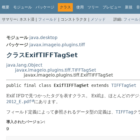
概要
モジュール
パッケージ
クラス
使用
ツリー
プレビュー
新規
非
サマリー:
ネスト済 |
フィールド
|
コンストラクタ |
メソッド
詳細:
フィール
モジュール
java.desktop
パッケージ
javax.imageio.plugins.tiff
クラスExifTIFFTagSet
java.lang.Object
javax.imageio.plugins.tiff.TIFFTagSet
javax.imageio.plugins.tiff.ExifTIFFTagSet
public final class 
ExifTIFFTagSet
extends 
TIFFTagSet
Exif IFDで見つかったタグを表すクラス。
Exifは、ほとんどの
2012_E.pdf
にあります。
フィールド定義によって参照されるデータ型の定義は、
TIFFTag
ク
導入されたバージョン:
9