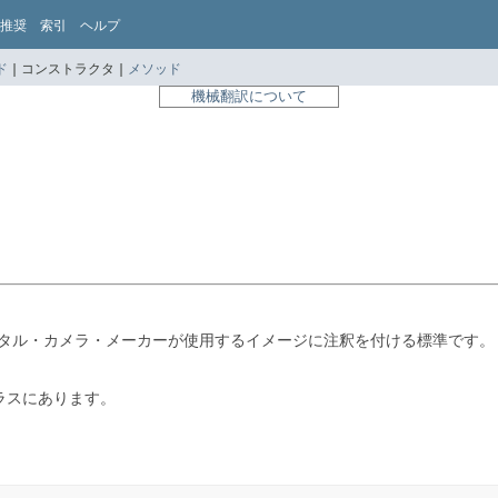
推奨
索引
ヘルプ
ド
|
コンストラクタ |
メソッド
機械翻訳について
デジタル・カメラ・メーカーが使用するイメージに注釈を付ける標準です。
ラスにあります。