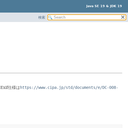
Java SE 19 & JDK 19
検索
Exif仕様は
https://www.cipa.jp/std/documents/e/DC-008-