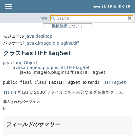
Java SE 19 & JDK 19
検索
概要
サマリー:
機械翻訳について
ネスト済
モジュール
モジュール
java.desktop
フィールド
パッケージ
パッケージ
javax.imageio.plugins.tiff
コンストラクタ
クラス
クラスFaxTIFFTagSet
メソッド
使用
java.lang.Object
ツリー
javax.imageio.plugins.tiff.TIFFTagSet
詳細:
javax.imageio.plugins.tiff.FaxTIFFTagSet
プレビュー
フィールド
public final class 
FaxTIFFTagSet
extends 
TIFFTagSet
新規
コンストラクタ
TIFF-F
(RFC 2036)ファイルにある余分なタグを表すクラス。
非推奨
メソッド
導入されたバージョン:
索引
9
ヘルプ
フィールドのサマリー