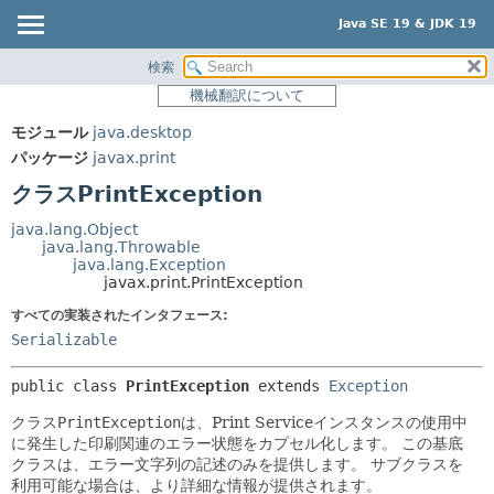
Java SE 19 & JDK 19
検索
概要
サマリー:
機械翻訳について
ネスト済
モジュール
モジュール
java.desktop
フィールド
パッケージ
パッケージ
javax.print
コンストラクタ
クラス
クラスPrintException
メソッド
使用
java.lang.Object
ツリー
java.lang.Throwable
詳細:
java.lang.Exception
プレビュー
フィールド
javax.print.PrintException
新規
コンストラクタ
すべての実装されたインタフェース:
Serializable
非推奨
メソッド
索引
public class 
PrintException
extends 
Exception
ヘルプ
クラス
PrintException
は、Print Serviceインスタンスの使用中
に発生した印刷関連のエラー状態をカプセル化します。
この基底
クラスは、エラー文字列の記述のみを提供します。
サブクラスを
利用可能な場合は、より詳細な情報が提供されます。