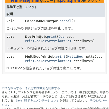
PrintException
をスローする
javax.print
内のメソッド
修飾子と型
メソッド
説明
void
CancelablePrintJob.
cancel
()
これ以降の印刷ジョブの処理を中止します。
void
DocPrintJob.
print
(
Doc
doc,
PrintRequestAttributeSet
attributes)
ドキュメントを指定されたジョブ属性で印刷します。
void
MultiDocPrintJob.
print
(
MultiDoc
multiDoc,
PrintRequestAttributeSet
attributes)
MultiDoc
を指定されたジョブ属性で出力します。
バグを報告する、または機能強化を提案する
さらにAPIリファレンスと開発者ドキュメントについては、概念的な概要、用語の
定義、回避策、および作業コードの例など、より詳細な開発者向けの説明が含ま
れている
「Java SEドキュメンテーション」
を参照してください。
その他のバー
ジョン。
Javaは、米国およびその他の国におけるOracleおよび/またはその関連会社の商標