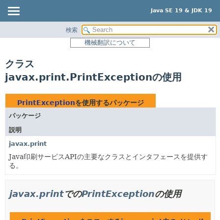
Java SE 19 & JDK 19
検索
概要
機械翻訳について
モジュール
クラス
パッケージ
javax.print.PrintExceptionの使用
クラス
使用
PrintException
を使用するパッケージ
ツリー
パッケージ
プレビュー
説明
新規
javax.print
非推奨
Java印刷サービスAPIの主要なクラスとインタフェースを提供す
る。
索引
ヘルプ
javax.print
での
PrintException
の使用