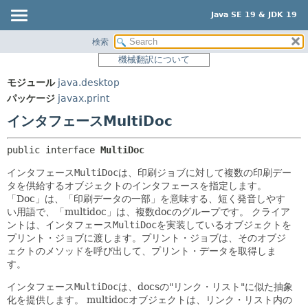
Java SE 19 & JDK 19
検索
概要
サマリー:
機械翻訳について
ネスト済
モジュール
モジュール
java.desktop
フィールド
パッケージ
パッケージ
javax.print
コンストラクタ
クラス
インタフェースMultiDoc
メソッド
使用
public interface 
MultiDoc
ツリー
詳細:
インタフェース
MultiDoc
は、印刷ジョブに対して複数の印刷デー
プレビュー
フィールド
タを供給するオブジェクトのインタフェースを指定します。
新規
コンストラクタ
「Doc」は、「印刷データの一部」を意味する、短く発音しやす
い用語で、「multidoc」は、複数docのグループです。
クライア
非推奨
メソッド
ントは、インタフェース
MultiDoc
を実装しているオブジェクトを
索引
プリント・ジョブに渡します。プリント・ジョブは、そのオブジ
ェクトのメソッドを呼び出して、プリント・データを取得しま
ヘルプ
す。
インタフェース
MultiDoc
は、docsの"リンク・リスト"に似た抽象
化を提供します。
multidocオブジェクトは、リンク・リスト内の