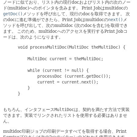
ノードに似ており、リスト内の現行docおよびリスト内の次のノー
ド(multidoc)へのポインタを含みます。
Print Jobはmultidocの
getDoc()
メソッドを呼び出して、現行のdocを取得できます。
次
のdocに進む準備ができたら、Print Jobはmultidocの
next()
メ
ソッドを呼び出して、次のmultidoc (次のdocを含む)を取得でき
ます。
このため、multidocへのアクセスを実行するPrint Jobコ
ードは、次のようになります。
      void processMultiDoc(MultiDoc theMultiDoc) {

          MultiDoc current = theMultiDoc;

          while (current != null) {

              processDoc (current.getDoc());

              current = current.next();

          }

      }

もちろん、インタフェース
MultiDoc
は、契約を満たす方法で実装
できます。実装でリンクされたリストを使用する必要はありませ
ん。
multidoc印刷ジョブの印刷データすべてを取得する場合、Print
Serviceプロキシは次の2つのパターンのどれかを使用できます。