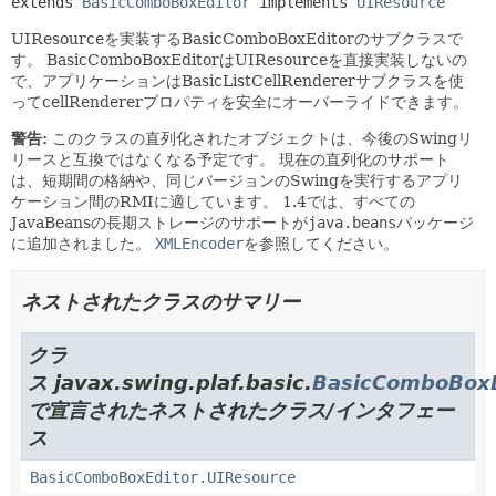
extends 
BasicComboBoxEditor
 implements 
UIResource
UIResourceを実装するBasicComboBoxEditorのサブクラスで
す。
BasicComboBoxEditorはUIResourceを直接実装しないの
で、アプリケーションはBasicListCellRendererサブクラスを使
ってcellRendererプロパティを安全にオーバーライドできます。
警告:
このクラスの直列化されたオブジェクトは、今後のSwingリ
リースと互換ではなくなる予定です。
現在の直列化のサポート
は、短期間の格納や、同じバージョンのSwingを実行するアプリ
ケーション間のRMIに適しています。
1.4では、すべての
JavaBeansの長期ストレージのサポートが
java.beans
パッケージ
に追加されました。
XMLEncoder
を参照してください。
ネストされたクラスのサマリー
クラ
ス javax.swing.plaf.basic.
BasicComboBoxE
で宣言されたネストされたクラス/インタフェー
ス
BasicComboBoxEditor.UIResource