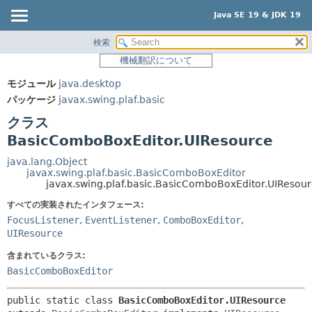
Java SE 19 & JDK 19
検索
概要
サマリー:
機械翻訳について
ネスト済
モジュール
モジュール
java.desktop
フィールド
パッケージ
パッケージ
javax.swing.plaf.basic
コンストラクタ
クラス
クラス
メソッド
使用
BasicComboBoxEditor.UIResource
ツリー
詳細:
java.lang.Object
javax.swing.plaf.basic.BasicComboBoxEditor
プレビュー
フィールド
javax.swing.plaf.basic.BasicComboBoxEditor.UIResou
新規
コンストラクタ
すべての実装されたインタフェース:
非推奨
メソッド
FocusListener
,
EventListener
,
ComboBoxEditor
,
UIResource
索引
含まれているクラス:
ヘルプ
BasicComboBoxEditor
public static class 
BasicComboBoxEditor.UIResource