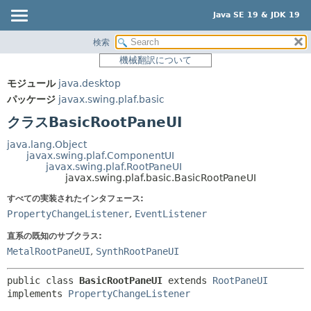
Java SE 19 & JDK 19
検索
概要
サマリー:
機械翻訳について
ネスト済
モジュール
モジュール
java.desktop
フィールド
パッケージ
パッケージ
javax.swing.plaf.basic
コンストラクタ
クラス
クラスBasicRootPaneUI
メソッド
使用
java.lang.Object
ツリー
javax.swing.plaf.ComponentUI
詳細:
javax.swing.plaf.RootPaneUI
プレビュー
フィールド
javax.swing.plaf.basic.BasicRootPaneUI
新規
コンストラクタ
すべての実装されたインタフェース:
PropertyChangeListener
,
EventListener
非推奨
メソッド
直系の既知のサブクラス:
索引
MetalRootPaneUI
,
SynthRootPaneUI
ヘルプ
public class 
BasicRootPaneUI
extends 
RootPaneUI
implements 
PropertyChangeListener