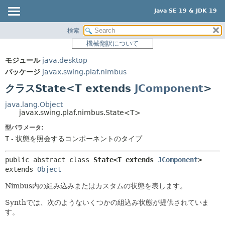
Java SE 19 & JDK 19
検索
概要
サマリー:
機械翻訳について
ネスト済
モジュール
モジュール
java.desktop
フィールド
パッケージ
パッケージ
javax.swing.plaf.nimbus
コンストラクタ
クラス
クラスState<T extends
JComponent
>
メソッド
使用
java.lang.Object
ツリー
javax.swing.plaf.nimbus.State<T>
詳細:
プレビュー
型パラメータ:
フィールド
T
- 状態を照会するコンポーネントのタイプ
新規
コンストラクタ
非推奨
メソッド
public abstract class 
State<T extends 
JComponent
>
extends 
Object
索引
Nimbus内の組み込みまたはカスタムの状態を表します。
ヘルプ
Synthでは、次のようないくつかの組込み状態が提供されていま
す。