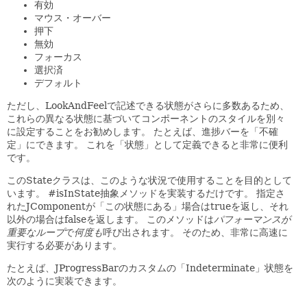
有効
マウス・オーバー
押下
無効
フォーカス
選択済
デフォルト
ただし、LookAndFeelで記述できる状態がさらに多数あるため、
これらの異なる状態に基づいてコンポーネントのスタイルを別々
に設定することをお勧めします。
たとえば、進捗バーを「不確
定」にできます。
これを「状態」として定義できると非常に便利
です。
このStateクラスは、このような状況で使用することを目的として
います。
#isInState抽象メソッドを実装するだけです。
指定さ
れたJComponentが「この状態にある」場合はtrueを返し、それ
以外の場合はfalseを返します。
このメソッドは
パフォーマンスが
重要なループ
で
何度も
呼び出されます。
そのため、非常に高速に
実行する必要があります。
たとえば、JProgressBarのカスタムの「Indeterminate」状態を
次のように実装できます。