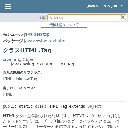
Java SE 19 & JDK 19
検索
概要
サマリー:
機械翻訳について
ネスト済
モジュール
モジュール
java.desktop
フィールド
パッケージ
パッケージ
javax.swing.text.html
コンストラクタ
クラス
クラスHTML.Tag
メソッド
使用
java.lang.Object
ツリー
javax.swing.text.html.HTML.Tag
詳細:
プレビュー
直系の既知のサブクラス:
フィールド
HTML.UnknownTag
新規
コンストラクタ
含まれているクラス:
非推奨
メソッド
HTML
索引
public static class 
HTML.Tag
extends 
Object
ヘルプ
HTMLタグの型保証された列挙です。
HTMLタグのセットは閉じ
たセットですが、ユーザーが独自のタグ・タイプをカスタム・パ
ーサーに追加し、リーダーと通信できるようにするため、開いた