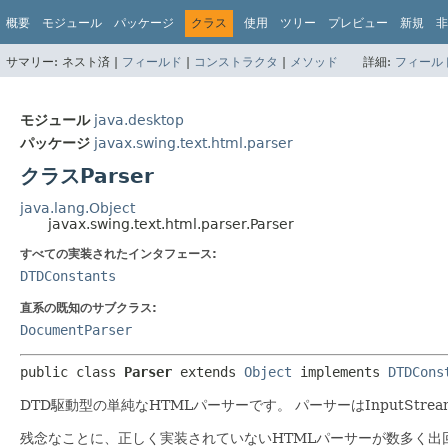
概要
モジュール
パッケージ
クラス
使用
ツリー
プレビュー
新規
非
サマリー:
ネスト済 |
フィールド
|
コンストラクタ
|
メソッド
詳細:
フィール
モジュール
java.desktop
パッケージ
javax.swing.text.html.parser
クラスParser
java.lang.Object
javax.swing.text.html.parser.Parser
すべての実装されたインタフェース:
DTDConstants
直系の既知のサブクラス:
DocumentParser
public class 
Parser
extends 
Object
 implements 
DTDCons
DTD駆動型の単純なHTMLパーサーです。
パーサーはInputS
残念なことに、正しく実装されていないHTMLパーサーが数多く出