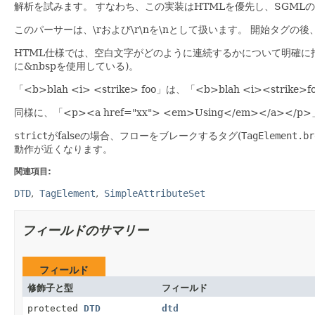
解析を試みます。
すなわち、この実装はHTMLを優先し、SGML
このパーサーは、\rおよび\r\nを\nとして扱います。
開始タグの後
HTML仕様では、空白文字がどのように連続するかについて明確に
に&nbspを使用している)。
「<b>blah <i> <strike> foo」は、「<b>blah <i><stri
同様に、「<p><a href="xx"> <em>Using</em></a></
strict
がfalseの場合、フローをブレークするタグ(
TagElement.br
動作が近くなります。
関連項目:
DTD
TagElement
SimpleAttributeSet
フィールドのサマリー
フィールド
修飾子と型
フィールド
protected
DTD
dtd