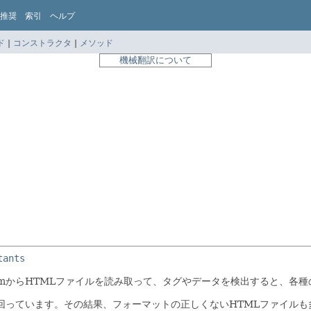
推奨
索引
ヘルプ
ド
|
コンストラクタ
|
メソッド
機械翻訳について
tants
treamからHTMLファイルを読み取って、タグやデータを検出すると、
回っています。その結果、フォーマットの正しくないHTMLファイルも