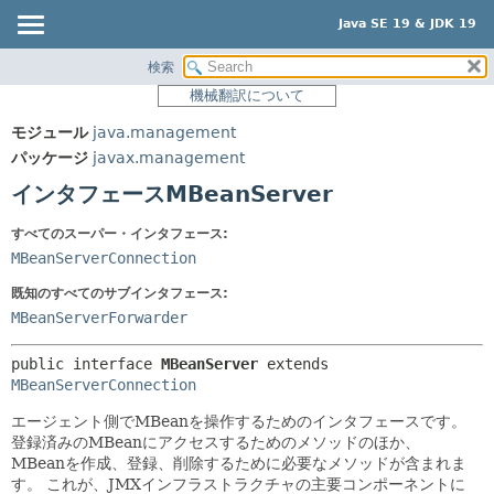
Java SE 19 & JDK 19
検索
概要
サマリー:
機械翻訳について
ネスト済
モジュール
モジュール
java.management
フィールド
パッケージ
パッケージ
javax.management
コンストラクタ
クラス
インタフェースMBeanServer
メソッド
使用
すべてのスーパー・インタフェース:
ツリー
詳細:
MBeanServerConnection
プレビュー
フィールド
既知のすべてのサブインタフェース:
新規
コンストラクタ
MBeanServerForwarder
非推奨
メソッド
public interface 
MBeanServer
 extends 
索引
MBeanServerConnection
ヘルプ
エージェント側でMBeanを操作するためのインタフェースです。
登録済みのMBeanにアクセスするためのメソッドのほか、
MBeanを作成、登録、削除するために必要なメソッドが含まれま
す。
これが、JMXインフラストラクチャの主要コンポーネントに