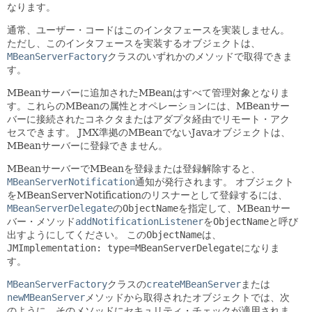
なります。
通常、ユーザー・コードはこのインタフェースを実装しません。
ただし、このインタフェースを実装するオブジェクトは、
MBeanServerFactory
クラスのいずれかのメソッドで取得できま
す。
MBeanサーバーに追加されたMBeanはすべて管理対象となりま
す。これらのMBeanの属性とオペレーションには、MBeanサー
バーに接続されたコネクタまたはアダプタ経由でリモート・アク
セスできます。
JMX準拠のMBeanでないJavaオブジェクトは、
MBeanサーバーに登録できません。
MBeanサーバーでMBeanを登録または登録解除すると、
MBeanServerNotification
通知が発行されます。
オブジェクト
をMBeanServerNotificationのリスナーとして登録するには、
MBeanServerDelegate
の
ObjectName
を指定して、MBeanサー
バー・メソッド
addNotificationListener
を
ObjectName
と呼び
出すようにしてください。
この
ObjectName
は、
JMImplementation: type=MBeanServerDelegate
になりま
す。
MBeanServerFactory
クラスの
createMBeanServer
または
newMBeanServer
メソッドから取得されたオブジェクトでは、次
のように、そのメソッドにセキュリティ・チェックが適用されま