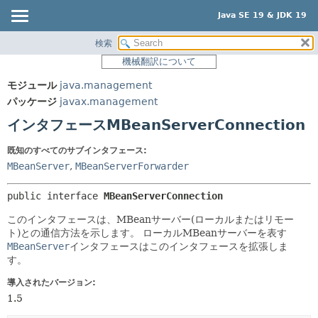
Java SE 19 & JDK 19
検索
概要
サマリー:
機械翻訳について
ネスト済
モジュール
モジュール
java.management
フィールド
パッケージ
パッケージ
javax.management
コンストラクタ
クラス
インタフェースMBeanServerConnection
メソッド
使用
既知のすべてのサブインタフェース:
ツリー
詳細:
MBeanServer
,
MBeanServerForwarder
プレビュー
フィールド
public interface 
MBeanServerConnection
新規
コンストラクタ
このインタフェースは、MBeanサーバー(ローカルまたはリモー
非推奨
メソッド
ト)との通信方法を示します。
ローカルMBeanサーバーを表す
索引
MBeanServer
インタフェースはこのインタフェースを拡張しま
す。
ヘルプ
導入されたバージョン:
1.5