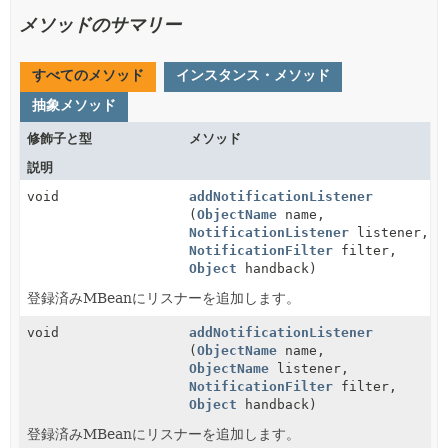
メソッドのサマリー
すべてのメソッド
インスタンス・メソッド
抽象メソッド
修飾子と型
メソッド
説明
void
addNotificationListener
(
ObjectName
name,
NotificationListener
listener,
NotificationFilter
filter,
Object
handback)
登録済みMBeanにリスナーを追加します。
void
addNotificationListener
(
ObjectName
name,
ObjectName
listener,
NotificationFilter
filter,
Object
handback)
登録済みMBeanにリスナーを追加します。