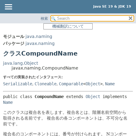
Java SE 19 & JDK 19
検索
概要
サマリー:
機械翻訳について
ネスト済
モジュール
モジュール
java.naming
フィールド
パッケージ
パッケージ
javax.naming
コンストラクタ
クラス
クラスCompoundName
メソッド
使用
java.lang.Object
ツリー
javax.naming.CompoundName
詳細:
プレビュー
すべての実装されたインタフェース:
フィールド
Serializable
,
Cloneable
,
Comparable
<
Object
>
,
Name
新規
コンストラクタ
非推奨
メソッド
public class 
CompoundName
extends 
Object
 implements 
Name
索引
このクラスは複合名を表します。複合名とは、階層名前空間から
ヘルプ
取得される名前です。
複合名の各コンポーネントは、不可分な名
前です。
複合名のコンポーネントには、番号が付けられます。
Nコンポー