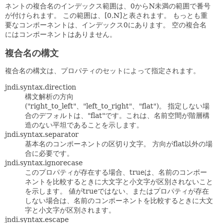
ネントの複合名のインデックス範囲は、0からN未満の範囲で番号
が付けられます。
この範囲は、[0,N]と表されます。
もっとも重
要なコンポーネントは、インデックス0にあります。
空の複合名
にはコンポーネントはありません。
複合名の構文
複合名の構文は、プロパティのセットによって指定されます。
jndi.syntax.direction
構文解析の方向
("right_to_left"、"left_to_right"、"flat")。
指定しない場
合のデフォルトは、"flat"です。これは、名前空間が階層構
造のない平坦であることを示します。
jndi.syntax.separator
基本名のコンポーネントの区切り文字。
方向がflat以外の場
合に必要です。
jndi.syntax.ignorecase
このプロパティが存在する場合、trueは、名前のコンポー
ネントを比較するときに大文字と小文字が区別されないこと
を示します。
値がtrueではない、またはプロパティが存在
しない場合は、名前のコンポーネントを比較するときに大文
字と小文字が区別されます。
jndi.syntax.escape