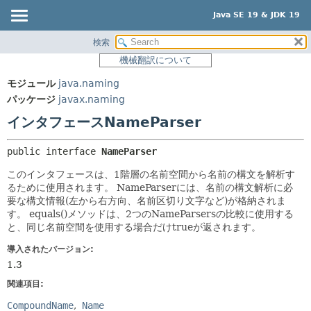
Java SE 19 & JDK 19
検索
概要
サマリー:
機械翻訳について
ネスト済
モジュール
モジュール
java.naming
フィールド
パッケージ
パッケージ
javax.naming
コンストラクタ
クラス
インタフェースNameParser
メソッド
使用
public interface 
NameParser
ツリー
詳細:
このインタフェースは、1階層の名前空間から名前の構文を解析す
プレビュー
フィールド
るために使用されます。
NameParserには、名前の構文解析に必
新規
コンストラクタ
要な構文情報(左から右方向、名前区切り文字など)が格納されま
す。
equals()メソッドは、2つのNameParsersの比較に使用する
非推奨
メソッド
と、同じ名前空間を使用する場合だけtrueが返されます。
索引
導入されたバージョン:
ヘルプ
1.3
関連項目:
CompoundName
Name