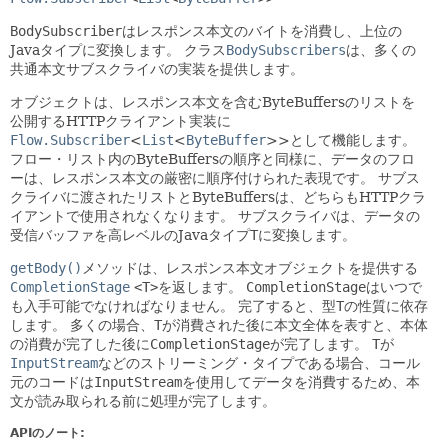
BodySubscriber
はレスポンス本文のバイトを消費し、上位の
Javaタイプに変換します。
クラス
BodySubscribers
は、多くの
共通本文サブスクライバの実装を提供します。
オブジェクトは、レスポンス本文を含むByteBuffersのリストを
公開するHTTPクライアント実装に
Flow.Subscriber
<
List
<
ByteBuffer
>>として機能します。
フロー・リスト内のByteBuffersの順序と同様に、データのフロ
ーは、レスポンス本文の厳密に順序付けられた表現です。
サブス
クライバに渡されたリストとByteBuffersは、どちらもHTTPクラ
イアントで使用されなくなります。
サブスクライバは、データの
受信バッファを高レベルのJavaタイプ
T
に変換します。
getBody()
メソッドは、レスポンス本文オブジェクトを提供する
CompletionStage
<T>
を返します。
CompletionStage
はいつで
も入手可能でなければなりません。
完了すると、型
T
の性質に依存
します。
多くの場合、
T
が消費された後に本文全体を表すと、本体
の消費が完了した後に
CompletionStage
が完了します。
T
が
InputStream
などのストリーミング・タイプである場合、コール
元のコードは
InputStream
を使用してデータを消費するため、本
文が読み取られる前に処理が完了します。
APIのノート: