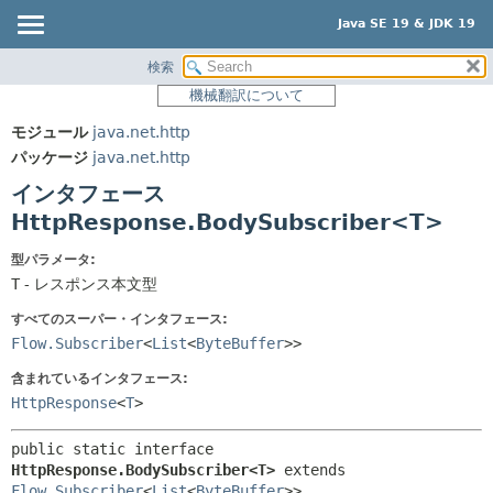
Java SE 19 & JDK 19
検索
概要
サマリー:
機械翻訳について
ネスト済
モジュール
モジュール
java.net.http
フィールド
パッケージ
パッケージ
java.net.http
コンストラクタ
クラス
インタフェース
メソッド
使用
HttpResponse.BodySubscriber<T>
ツリー
詳細:
型パラメータ:
プレビュー
フィールド
T
- レスポンス本文型
新規
コンストラクタ
すべてのスーパー・インタフェース:
Flow.Subscriber
<
List
<
ByteBuffer
>>
非推奨
メソッド
索引
含まれているインタフェース:
HttpResponse
<
T
>
ヘルプ
public static interface 
HttpResponse.BodySubscriber<T>
 extends 
Flow.Subscriber
<
List
<
ByteBuffer
>>