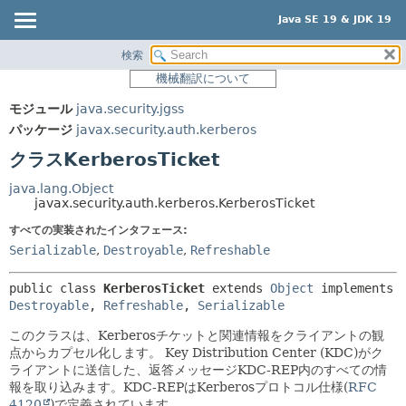
Java SE 19 & JDK 19
検索
概要
サマリー:
機械翻訳について
ネスト済
モジュール
モジュール
java.security.jgss
フィールド
パッケージ
パッケージ
javax.security.auth.kerberos
コンストラクタ
クラス
クラスKerberosTicket
メソッド
使用
java.lang.Object
ツリー
javax.security.auth.kerberos.KerberosTicket
詳細:
プレビュー
すべての実装されたインタフェース:
フィールド
Serializable
,
Destroyable
,
Refreshable
新規
コンストラクタ
非推奨
メソッド
public class 
KerberosTicket
extends 
Object
 implements 
Destroyable
, 
Refreshable
, 
Serializable
索引
このクラスは、Kerberosチケットと関連情報をクライアントの観
ヘルプ
点からカプセル化します。
Key Distribution Center (KDC)がク
ライアントに送信した、返答メッセージKDC-REP内のすべての情
報を取り込みます。KDC-REPはKerberosプロトコル仕様(
RFC
4120
)で定義されています。