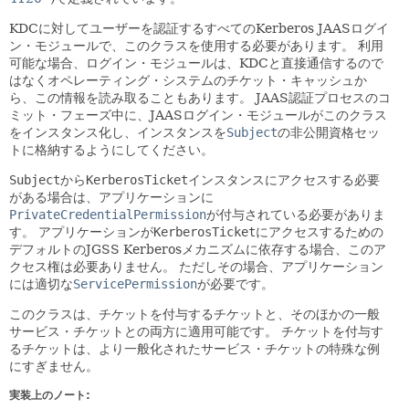
KDCに対してユーザーを認証するすべてのKerberos JAASログイ
ン・モジュールで、このクラスを使用する必要があります。
利用
可能な場合、ログイン・モジュールは、KDCと直接通信するので
はなくオペレーティング・システムのチケット・キャッシュか
ら、この情報を読み取ることもあります。
JAAS認証プロセスのコ
ミット・フェーズ中に、JAASログイン・モジュールがこのクラス
をインスタンス化し、インスタンスを
Subject
の非公開資格セッ
トに格納するようにしてください。
Subject
から
KerberosTicket
インスタンスにアクセスする必要
がある場合は、アプリケーションに
PrivateCredentialPermission
が付与されている必要がありま
す。
アプリケーションが
KerberosTicket
にアクセスするための
デフォルトのJGSS Kerberosメカニズムに依存する場合、このア
クセス権は必要ありません。
ただしその場合、アプリケーション
には適切な
ServicePermission
が必要です。
このクラスは、チケットを付与するチケットと、そのほかの一般
サービス・チケットとの両方に適用可能です。
チケットを付与す
るチケットは、より一般化されたサービス・チケットの特殊な例
にすぎません。
実装上のノート: