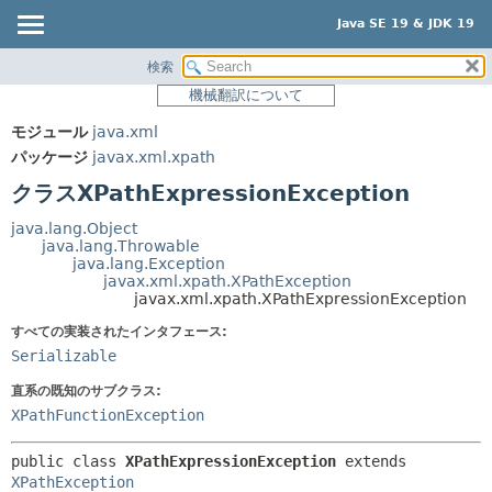
Java SE 19 & JDK 19
検索
概要
サマリー:
機械翻訳について
ネスト済
モジュール
モジュール
java.xml
フィールド
パッケージ
パッケージ
javax.xml.xpath
コンストラクタ
クラス
クラスXPathExpressionException
メソッド
使用
java.lang.Object
ツリー
java.lang.Throwable
詳細:
java.lang.Exception
プレビュー
フィールド
javax.xml.xpath.XPathException
javax.xml.xpath.XPathExpressionException
新規
コンストラクタ
すべての実装されたインタフェース:
非推奨
メソッド
Serializable
索引
直系の既知のサブクラス:
ヘルプ
XPathFunctionException
public class 
XPathExpressionException
extends 
XPathException