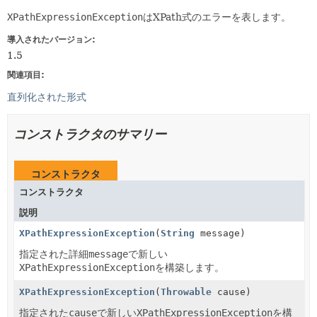
XPathExpressionException
はXPath式のエラーを表します。
導入されたバージョン:
1.5
関連項目:
直列化された形式
コンストラクタのサマリー
コンストラクタ
コンストラクタ
説明
XPathExpressionException
(
String
message)
指定された詳細
message
で新しい
XPathExpressionException
を構築します。
XPathExpressionException
(
Throwable
cause)
指定された
cause
で新しい
XPathExpressionException
を構