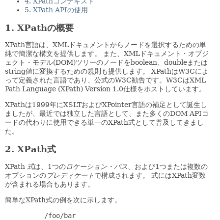
4. XPathコンテキスト
5. XPath APIの使用
1. XPathの概要
XPath言語は、XMLドキュメントからノードを選択するための単
純で簡潔な構文を提供します。
また、XMLドキュメント・オブジ
ェクト・モデル(DOM)ツリーのノードをboolean、doubleまたは
string値に変換するための規則も提供します。
XPathはW3Cによ
って定義された言語であり、公式のW3C勧告です。W3CはXML
Path Language (XPath) Version 1.0仕様をホストしています。
XPathは1999年にXSLTおよびXPointer言語の補足として誕生し
ましたが、最近では独立した言語として、また多くのDOM APIコ
ードの代わりに使用できる単一のXPath式として普及してきまし
た。
2. XPath式
XPath
式
は、1つの
ロケーション・パス
、および1つまたは複数の
オプションの
プレディケート
で構成されます。
式にはXPath変数
が含まれる場合もあります。
簡単なXPath式の例を次に示します。
     /foo/bar
