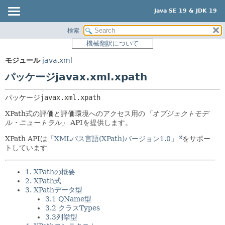
Java SE 19 & JDK 19
検索
概要
パッケージ:
機械翻訳について
説明
モジュール
モジュール
java.xml
関連パッケージ
パッケージ
パッケージjavax.xml.xpath
クラスとインタフェース
クラス
使用
パッケージ
javax.xml.xpath
ツリー
XPath式の評価と評価環境へのアクセス用の
「オブジェクトモデ
ル・ニュートラル」
APIを提供します。
プレビュー
XPath APIは
「XMLパス言語(XPath)バージョン1.0」
をサポー
新規
トしています
非推奨
1. XPathの概要
索引
2. XPath式
ヘルプ
3. XPathデータ型
3.1 QName型
3.2 クラスTypes
3.3列挙型