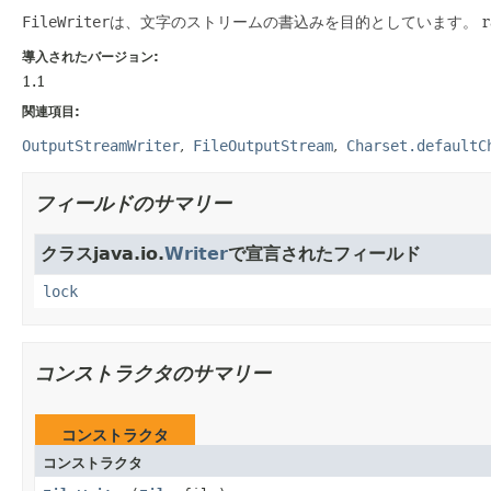
FileWriter
は、文字のストリームの書込みを目的としています。
導入されたバージョン:
1.1
関連項目:
OutputStreamWriter
FileOutputStream
Charset.defaultC
フィールドのサマリー
クラスjava.io.
Writer
で宣言されたフィールド
lock
コンストラクタのサマリー
コンストラクタ
コンストラクタ