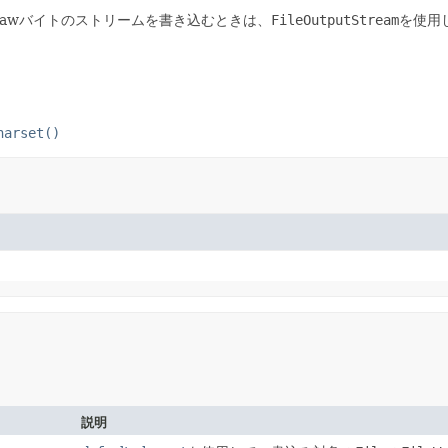
rawバイトのストリームを書き込むときは、
FileOutputStream
を使用
harset()
説明