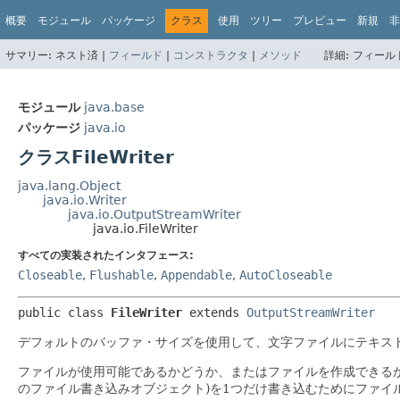
概要
モジュール
パッケージ
クラス
使用
ツリー
プレビュー
新規
非
サマリー:
ネスト済 |
フィールド
|
コンストラクタ
|
メソッド
詳細:
フィールド
モジュール
java.base
パッケージ
java.io
クラスFileWriter
java.lang.Object
java.io.Writer
java.io.OutputStreamWriter
java.io.FileWriter
すべての実装されたインタフェース:
Closeable
,
Flushable
,
Appendable
,
AutoCloseable
public class 
FileWriter
extends 
OutputStreamWriter
デフォルトのバッファ・サイズを使用して、文字ファイルにテキス
ファイルが使用可能であるかどうか、またはファイルを作成できる
のファイル書き込みオブジェクト)を1つだけ書き込むためにファイ