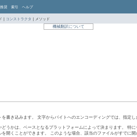
推奨
索引
ヘルプ
 |
コンストラクタ
|
メソッド
機械翻訳について
トを書き込みます。
文字からバイトへのエンコーディングでは、指定し
かどうかは、ベースとなるプラットフォームによって決まります。
特に
ルを開くことができます。
このような場合、該当のファイルがすでに開