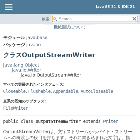
Java SE 21 & JDK 21
検索
概要
サマリー:
機械翻訳について
ネスト済
モジュール
モジュール
java.base
フィールド
パッケージ
パッケージ
java.io
コンストラクタ
クラス
クラスOutputStreamWriter
メソッド
使用
java.lang.Object
ツリー
java.io.Writer
詳細:
java.io.OutputStreamWriter
プレビュー
フィールド
すべての実装されたインタフェース:
新規
コンストラクタ
Closeable
,
Flushable
,
Appendable
,
AutoCloseable
非推奨
メソッド
直系の既知のサブクラス:
索引
FileWriter
ヘルプ
public class 
OutputStreamWriter
extends 
Writer
OutputStreamWriterは、文字ストリームからバイト・ストリー
ムへの橋渡しの役目を持ちます。それに書き込まれた文字は、指