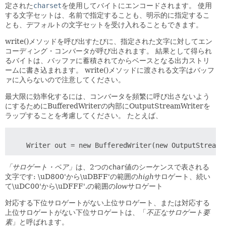
定された
charset
を使用してバイトにエンコードされます。
使用
する文字セットは、名前で指定することも、明示的に指定するこ
とも、デフォルトの文字セットを受け入れることもできます。
write()メソッドを呼び出すたびに、指定された文字に対してエン
コーディング・コンバータが呼び出されます。
結果として得られ
るバイトは、バッファに蓄積されてからベースとなる出力ストリ
ームに書き込まれます。
write()メソッドに渡される文字はバッフ
ァに入らないので注意してください。
最大限に効率化するには、コンバータを頻繁に呼び出さないよう
にするためにBufferedWriterの内部にOutputStreamWriterを
ラップすることを考慮してください。
たとえば、
「サロゲート・ペア」
は、2つの
char
値のシーケンスで表される
文字です: \uD800'から\uDBFF'の範囲の
high
サロゲート、続い
て\uDC00'から\uDFFF'.の範囲の
low
サロゲート
対応する下位サロゲートがない上位サロゲート、または対応する
上位サロゲートがない下位サロゲートは、「
不正なサロゲート要
素
」と呼ばれます。