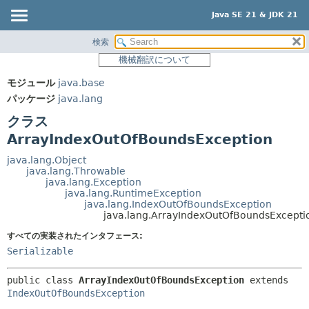
Java SE 21 & JDK 21
検索
概要
サマリー:
機械翻訳について
ネスト済
モジュール
モジュール
java.base
フィールド
パッケージ
パッケージ
java.lang
コンストラクタ
クラス
クラス
メソッド
使用
ArrayIndexOutOfBoundsException
ツリー
詳細:
java.lang.Object
java.lang.Throwable
プレビュー
フィールド
java.lang.Exception
java.lang.RuntimeException
新規
コンストラクタ
java.lang.IndexOutOfBoundsException
java.lang.ArrayIndexOutOfBoundsExcepti
非推奨
メソッド
すべての実装されたインタフェース:
索引
Serializable
ヘルプ
public class 
ArrayIndexOutOfBoundsException
extends 
IndexOutOfBoundsException