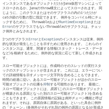
インスタンスであるオブジェクトだけがJava仮想マシンによって
スローされるか、Javaの
throw
構文によってスローされます。
同
じように、このクラスまたはそのサブクラスの内の1つだけが
catch
節の引数の型に指定できます。
例外をコンパイル時にチェ
ックするために、
Throwable
および
RuntimeException
または
Error
のサブクラスでもない
Throwable
のサブクラスは、チェッ
ク例外とみなされます。
2つのサブクラス
Error
と
Exception
のインスタンスは従来、例外
的な状況が発生したことを示すために使用されます。
これらのイ
ンスタンスは、通常、関連する情報(スタック・トレース・データ
など)を格納するために、例外的な状況に応じて新しく作成されま
す。
スロー可能オブジェクトには、作成時のそのスレッドの実行スタ
ックのスナップショットが含まれます。
これには、エラーについ
ての詳細情報を示すメッセージ文字列を含めることもできます。
時間の経過に従い、あるスロー可能オブジェクトがほかのスロー
可能オブジェクトの伝播を
抑制
する可能性があります。
最後に、
スロー可能オブジェクトには、
原因
(このスロー可能オブジェクト
が構築される原因となった別のスロー可能オブジェクト)を含める
こともできます。
この原因情報の記録は
例外チェーン
機能と呼ば
れますが、それは、原因自体に原因がある、といった具合に例外
の「チェーン」(各例外がそれぞれ別の例外の原因となる)が形成さ