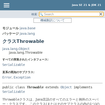
Java SE 21 & JDK 21
検索
概要
サマリー:
機械翻訳について
ネスト済
モジュール
モジュール
java.base
フィールド
パッケージ
パッケージ
java.lang
コンストラクタ
クラス
クラスThrowable
メソッド
使用
java.lang.Object
ツリー
java.lang.Throwable
詳細:
プレビュー
すべての実装されたインタフェース:
フィールド
Serializable
新規
コンストラクタ
直系の既知のサブクラス:
非推奨
メソッド
Error
,
Exception
索引
public class 
Throwable
extends 
Object
 implements 
ヘルプ
Serializable
Throwable
クラスは、Java言語のすべてのエラーと例外のスーパ
ー・クラスです。
このクラス(またはそのサブクラスの内の1つ)の