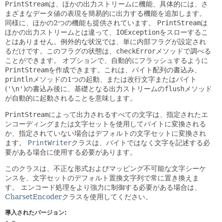
PrintStream
は、ほかの出力ストリームに機能、具体的には、さ
まざまなデータ値の表現を簡易的に出力する機能を追加します。
同様に、ほかの2つの機能も提供されています。
PrintStream
は
ほかの出力ストリームとは違って、
IOException
をスローするこ
とはありません。例外的な状況では、単に内部フラグが設定され
るだけです。このフラグの状態は、
checkError
メソッドで調べる
ことができます。
オプションで、自動的にフラッシュするように
PrintStream
を作成できます。これは、バイト配列の書込み、
println
メソッドの1つの起動、または改行文字またはバイト
(
'\n'
)の書込み後に、基礎となる出力ストリームの
flush
メソッド
が自動的に起動されることを意味します。
PrintStream
によって出力されるすべての文字は、指定されたエ
ンコーディングまたは文字セットを使用してバイトに変換される
か、指定されていない場合はデフォルトの文字セットに変換され
ます。
PrintWriter
クラスは、バイトではなく文字を記述する必
要がある場合に使用する必要があります。
このクラスは、不正な形式およびマッピング不可能な文字シーケ
ンスを、文字セットのデフォルト置換文字列で常に置き換えま
す。
エンコード処理をより強力に制御する必要がある場合は、
CharsetEncoder
クラスを使用してください。
導入されたバージョン: