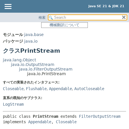
Java SE 21 & JDK 21
検索
概要
サマリー:
機械翻訳について
ネスト済
モジュール
モジュール
java.base
フィールド
パッケージ
パッケージ
java.io
コンストラクタ
クラス
クラスPrintStream
メソッド
使用
java.lang.Object
ツリー
java.io.OutputStream
詳細:
java.io.FilterOutputStream
プレビュー
フィールド
java.io.PrintStream
新規
コンストラクタ
すべての実装されたインタフェース:
Closeable
,
Flushable
,
Appendable
,
AutoCloseable
非推奨
メソッド
直系の既知のサブクラス:
索引
LogStream
ヘルプ
public class 
PrintStream
extends 
FilterOutputStream
implements 
Appendable
, 
Closeable