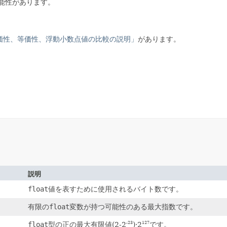
能性があります。
価性、等価性、浮動小数点値の比較の説明」
があります。
説明
float
値を表すために使用されるバイト数です。
有限の
float
変数が持つ可能性のある最大指数です。
float
型の正の最大有限値(2-2
)·2
です。
-23
127