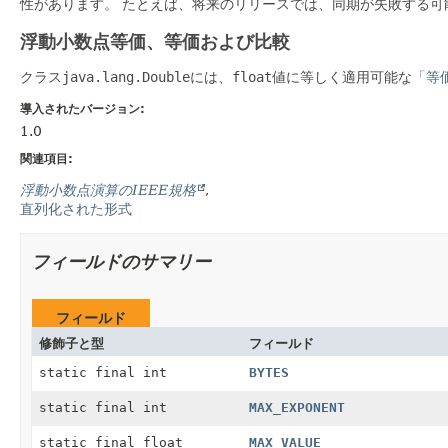
性があります。
たとえば、将来のリリースでは、同期が失敗する可
浮動小数点等価、等価および比較
クラス
java.lang.Double
には、
float
値に等しく適用可能な
「等
導入されたバージョン:
1.0
関連項目:
浮動小数点演算のIEEE規格
直列化された形式
フィールドのサマリー
フィールド
修飾子と型
フィールド
static final int
BYTES
static final int
MAX_EXPONENT
static final float
MAX_VALUE