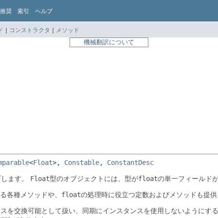
推奨
索引
ヘルプ
ド
|
コンストラクタ
|
メソッド
機械翻訳について
mparable
<
Float
>, 
Constable
, 
ConstantDesc
プします。
Float
型のオブジェクトには、型が
float
の単一フィールド
る各種メソッドや、
float
の処理時に役立つ定数およびメソッドも提供
ンスを交換可能として扱い、同期にインスタンスを使用しないようにす