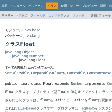
概要
モジュール
パッケージ
クラス
使用
ツリー
プレビュー
新規
非
サマリー:
ネスト済 |
フィールド
|
コンストラクタ
|
メソッド
詳細:
フィール
モジュール
java.base
パッケージ
java.lang
クラスFloat
java.lang.Object
java.lang.Number
java.lang.Float
すべての実装されたインタフェース:
Serializable
,
Comparable
<
Float
>
,
Constable
,
ConstantDesc
public final class 
Float
extends 
Number
 implements 
Co
Float
クラスは、プリミティブ型
float
の値をオブジェクトにラッ
さらにこのクラスは、
float
を
String
に、
String
を
float
に変換す
これは
value-based
クラスです。プログラマは、
equal
のインスタ