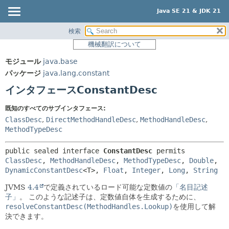
Java SE 21 & JDK 21
検索
概要
サマリー:
機械翻訳について
ネスト済
モジュール
モジュール
java.base
フィールド
パッケージ
パッケージ
java.lang.constant
コンストラクタ
クラス
インタフェースConstantDesc
メソッド
使用
既知のすべてのサブインタフェース:
ツリー
詳細:
ClassDesc
,
DirectMethodHandleDesc
,
MethodHandleDesc
,
プレビュー
MethodTypeDesc
フィールド
新規
コンストラクタ
public sealed interface 
ConstantDesc
permits 
非推奨
ClassDesc
, 
MethodHandleDesc
, 
MethodTypeDesc
, 
Double
, 
メソッド
DynamicConstantDesc
<T>, 
Float
, 
Integer
, 
Long
, 
String
索引
JVMS
4.4
で定義されているロード可能な定数値の
「名目記述
ヘルプ
子」
。
このような記述子は、定数値自体を生成するために、
resolveConstantDesc(MethodHandles.Lookup)
を使用して解
決できます。