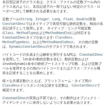
名目型記述子のクラス名は、クラス・ファイルの定数プール内の
クラス名のように、名目記述子の一部ではない特定のクラス・ロ
ーダーに対して解釈される必要があります。
定数プール(
String
、
Integer
、
Long
、
Float
、
Double
)実装
ConstantDesc
ではネイティブで表現可能な静的定数を、独自の名
目記述子として使用します。
ネイティブ・リンク可能定数
(
Class
、
MethodType
および
MethodHandle
)には対応する
ConstantDesc
タイプがあります:
ClassDesc
、
MethodTypeDesc
、および
MethodHandleDesc
。
その他の定数
は、
DynamicConstantDesc
のサブタイプで表されます。
バイトコードの生成または解析を実行するAPIは、
ConstantDesc
を使用して、
ldc
命令(動的定数を含む)、動的定数および
invokedynamic
命令の静的ブートストラップ引数、および定数プ
ールを使用するその他のバイトコードまたはクラス・ファイル構
造を記述することをお薦めします。
様々な共通定数(たとえば、プラットフォーム・タイプ用の
ClassDesc
インスタンス)を記述する定数は、
ConstantDescs
で
確認できます。
ConstantDesc
の実装は不変であり、その動作はオブジェクト・
アイデンティティに依存しないようにする必要があります。