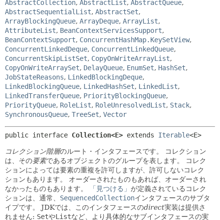
AbstractCollection
,
AbstractList
,
AbstractQueue
,
AbstractSequentialList
,
AbstractSet
,
ArrayBlockingQueue
,
ArrayDeque
,
ArrayList
,
AttributeList
,
BeanContextServicesSupport
,
BeanContextSupport
,
ConcurrentHashMap.KeySetView
,
ConcurrentLinkedDeque
,
ConcurrentLinkedQueue
,
ConcurrentSkipListSet
,
CopyOnWriteArrayList
,
CopyOnWriteArraySet
,
DelayQueue
,
EnumSet
,
HashSet
,
JobStateReasons
,
LinkedBlockingDeque
,
LinkedBlockingQueue
,
LinkedHashSet
,
LinkedList
,
LinkedTransferQueue
,
PriorityBlockingQueue
,
PriorityQueue
,
RoleList
,
RoleUnresolvedList
,
Stack
,
SynchronousQueue
,
TreeSet
,
Vector
public interface 
Collection<E>
 extends 
Iterable
<E>
コレクション階層
のルート・インタフェースです。
コレクション
は、その
要素
であるオブジェクトのグループを表します。
コレク
ションによっては要素の重複を許可しますが、許可しないコレク
ションもあります。
オーダーされたものもあれば、オーダーされ
なかったものもあります。
「見つける」
が定義されているコレク
ションは、通常、
SequencedCollection
インタフェースのサブタ
イプです。
JDKでは、このインタフェースの
direct
実装は提供さ
れません:
Set
や
List
など、より具体的なサブインタフェースの実