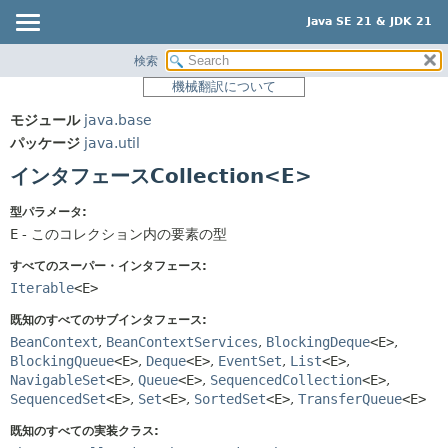
Java SE 21 & JDK 21
検索
概要
サマリー:
機械翻訳について
ネスト済
モジュール
モジュール
java.base
フィールド
パッケージ
パッケージ
java.util
コンストラクタ
クラス
インタフェースCollection<E>
メソッド
使用
型パラメータ:
ツリー
詳細:
E
- このコレクション内の要素の型
プレビュー
フィールド
すべてのスーパー・インタフェース:
新規
コンストラクタ
Iterable
<E>
非推奨
メソッド
既知のすべてのサブインタフェース:
BeanContext
,
BeanContextServices
,
BlockingDeque
<E>
,
索引
BlockingQueue
<E>
,
Deque
<E>
,
EventSet
,
List
<E>
,
ヘルプ
NavigableSet
<E>
,
Queue
<E>
,
SequencedCollection
<E>
,
SequencedSet
<E>
,
Set
<E>
,
SortedSet
<E>
,
TransferQueue
<E>
既知のすべての実装クラス: