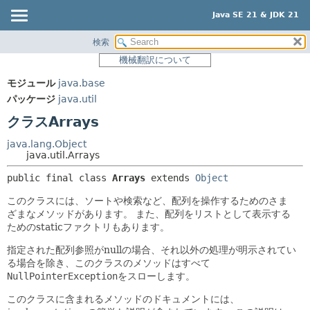
Java SE 21 & JDK 21
検索
概要
サマリー:
機械翻訳について
ネスト済
モジュール
モジュール
java.base
フィールド
パッケージ
パッケージ
java.util
コンストラクタ
クラス
クラスArrays
メソッド
使用
java.lang.Object
ツリー
java.util.Arrays
詳細:
プレビュー
フィールド
public final class 
Arrays
extends 
Object
新規
コンストラクタ
このクラスには、ソートや検索など、配列を操作するためのさま
ざまなメソッドがあります。
また、配列をリストとして表示する
非推奨
メソッド
ためのstaticファクトリもあります。
索引
指定された配列参照がnullの場合、それ以外の処理が明示されてい
ヘルプ
る場合を除き、このクラスのメソッドはすべて
NullPointerException
をスローします。
このクラスに含まれるメソッドのドキュメントには、