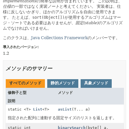
implementations
の簡単な説明が含まれています。
この説明は、
仕様
の一部ではなく
実装ノート
と考えてください。
実装者は、仕
様に反しないかぎり、ほかのアルゴリズムを自由に使用できま
す。
たとえば、
sort(Object[])
が使用するアルゴリズムはマー
ジ・ソートである必要はありませんが、
固定(stable)
のアルゴリズ
ムでなければいけません。
このクラスは、
Java Collections Framework
のメンバーです。
導入されたバージョン:
1.2
メソッドのサマリー
すべてのメソッド
静的メソッド
具象メソッド
修飾子と型
メソッド
説明
static <T>
List
<T>
asList
(T... a)
指定された配列に連動する固定サイズのリストを返します。
static int
binarySearch
(byte[] a,