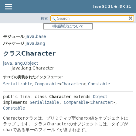
Java SE 21 & JDK 21
検索
概要
サマリー:
機械翻訳について
ネスト済
モジュール
モジュール
java.base
フィールド
パッケージ
パッケージ
java.lang
コンストラクタ
クラス
クラスCharacter
メソッド
使用
java.lang.Object
ツリー
java.lang.Character
詳細:
プレビュー
すべての実装されたインタフェース:
フィールド
Serializable
,
Comparable
<
Character
>
,
Constable
新規
コンストラクタ
非推奨
メソッド
public final class 
Character
extends 
Object
implements 
Serializable
, 
Comparable
<
Character
>, 
索引
Constable
ヘルプ
Character
クラスは、プリミティブ型
char
の値をオブジェクトに
ラップします。
クラス
Character
のオブジェクトには、タイプが
char
である単一のフィールドが含まれます。