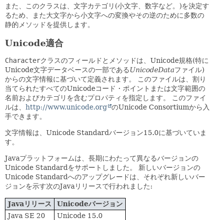
また、このクラスは、文字カテゴリ(小文字、数字など。)を決定す
るため、また大文字から小文字への変換やその逆のために多数の
静的メソッドを提供します。
Unicode適合
Character
クラスのフィールドとメソッドは、Unicode規格(特に
Unicode文字データベースの一部である
UnicodeData
ファイル)
からの文字情報に基づいて定義されます。
このファイルは、割り
当てられたすべてのUnicodeコード・ポイントまたは文字範囲の
名前およびカテゴリを含むプロパティを指定します。
このファイ
ルは、
http://www.unicode.org
のUnicode Consortiumから入
手できます。
文字情報は、Unicode Standardバージョン15.0に基づいていま
す。
Javaプラットフォームは、長期にわたって異なるバージョンの
Unicode Standardをサポートしました。
新しいバージョンの
Unicode Standardへのアップグレードは、それぞれ新しいバー
ジョンを示す次のJavaリリースで行われました:
Javaリリース
Unicodeバージョン
Java SE 20
Unicode 15.0