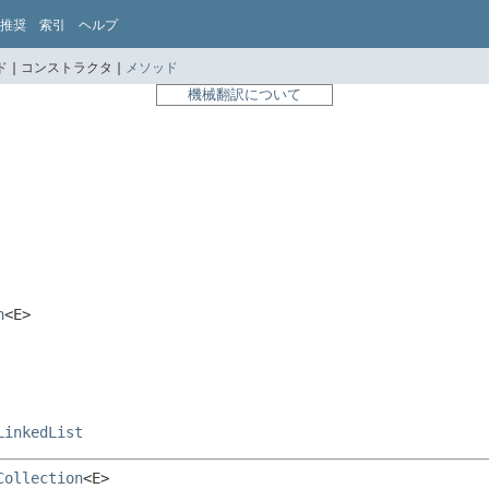
推奨
索引
ヘルプ
 |
コンストラクタ |
メソッド
機械翻訳について
n
<E>
LinkedList
Collection
<E>