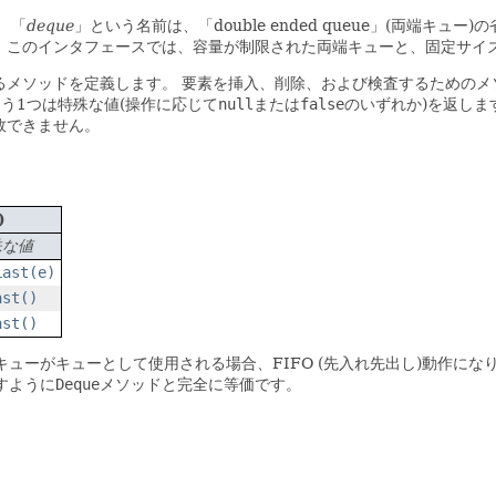
。
「
deque
」という名前は、「double ended queue」(両端キ
、このインタフェースでは、容量が制限された両端キューと、固定サイ
るメソッドを定義します。
要素を挿入、削除、および検査するためのメ
う1つは特殊な値(操作に応じて
null
または
false
のいずれか)を返しま
敗できません。
)
殊な値
Last(e)
ast()
ast()
キューがキューとして使用される場合、FIFO (先入れ先出し)動作にな
すように
Deque
メソッドと完全に等価です。