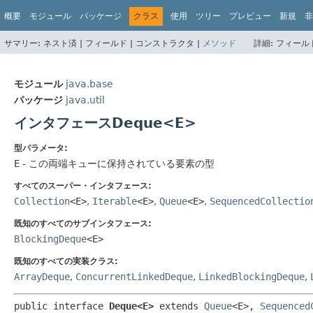
概要
モジュール
パッケージ
クラス
使用
ツリー
プレビュー
新規
非
サマリー:
ネスト済 |
フィールド |
コンストラクタ |
メソッド
詳細:
フィールド
モジュール
java.base
パッケージ
java.util
インタフェースDeque<E>
型パラメータ:
E
- この両端キューに保持されている要素の型
すべてのスーパー・インタフェース:
Collection
<E>
,
Iterable
<E>
,
Queue
<E>
,
SequencedCollectio
既知のすべてのサブインタフェース:
BlockingDeque
<E>
既知のすべての実装クラス:
ArrayDeque
,
ConcurrentLinkedDeque
,
LinkedBlockingDeque
,
public interface 
Deque<E>
 extends 
Queue
<E>, 
Sequenced