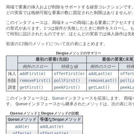
両端で要素の挿入および削除をサポートする線形コレクションです
どの実装では格納可能な要素の数に固定された制限はありませんが
このインタフェースは、両端キューの両端にある要素にアクセスす
の形式があります。1つは操作が失敗したときに例外をスローし、も
て特別に設計されたものですが、ほとんどの実装では挿入操作は失
前述の12個のメソッドについて次の表にまとめます。
Dequeメソッドのサマリー
最初の要素(先頭)
最後の要素(末尾
例外のスロー
特殊な値
例外のスロー
特
挿入
addFirst(e)
offerFirst(e)
addLast(e)
offer
削除
removeFirst()
pollFirst()
removeLast()
pollL
調査
getFirst()
peekFirst()
getLast()
peekL
このインタフェースは、
Queue
インタフェースを拡張します。
両端
す。
Queue
インタフェースから継承されたメソッドは、次の表に示
QueueメソッドとDequeメソッドの比較
Queue
メソッド
等価な
Deque
メソッド
add(e)
addLast(e)
offer(e)
offerLast(e)