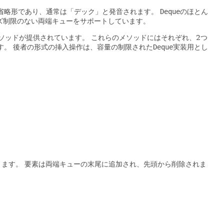
ュー)の省略形であり、通常は「デック」と発音されます。
Deque
のほとん
ズ制限のない両端キューをサポートしています。
ソッドが提供されています。
これらのメソッドにはそれぞれ、2つ
す。
後者の形式の挿入操作は、容量の制限された
Deque
実装用とし
ります。
要素は両端キューの末尾に追加され、先頭から削除されま