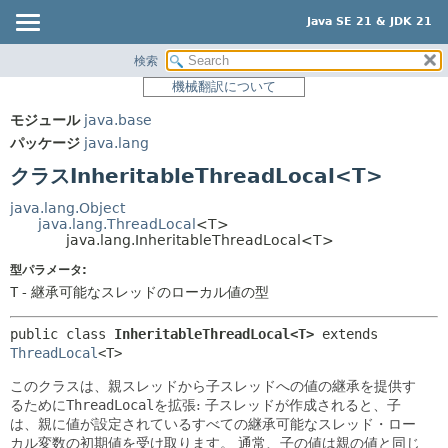
Java SE 21 & JDK 21
検索
概要
サマリー:
機械翻訳について
ネスト済
モジュール
モジュール
java.base
フィールド
パッケージ
パッケージ
java.lang
コンストラクタ
クラス
クラスInheritableThreadLocal<T>
メソッド
使用
java.lang.Object
ツリー
java.lang.ThreadLocal
<T>
詳細:
java.lang.InheritableThreadLocal<T>
プレビュー
フィールド
型パラメータ:
新規
コンストラクタ
T
- 継承可能なスレッドのローカル値の型
非推奨
メソッド
public class 
InheritableThreadLocal<T>
extends 
索引
ThreadLocal
<T>
ヘルプ
このクラスは、親スレッドから子スレッドへの値の継承を提供す
るために
ThreadLocal
を拡張: 子スレッドが作成されると、子
は、親に値が設定されているすべての継承可能なスレッド・ロー
カル変数の初期値を受け取ります。
通常、子の値は親の値と同じ