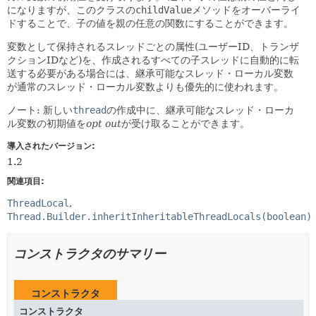
になりますが、このクラスの
childValue
メソッドをオーバーライ
ドすることで、子の値を親の任意の関数にすることができます。
変数として保持されるスレッドごとの属性(ユーザーID、トランザ
クションIDなど)を、作成されるすべての子スレッドに自動的に転
送する必要がある場合には、継承可能なスレッド・ローカル変数
が通常のスレッド・ローカル変数よりも優先的に使われます。
ノート: 新しい
thread
の作成中に、継承可能なスレッド・ローカ
ル変数の初期値を
opt out
が受け取ることができます。
導入されたバージョン:
1.2
関連項目:
ThreadLocal
Thread.Builder.inheritInheritableThreadLocals(boolean)
コンストラクタのサマリー
コンストラクタ
コンストラクタ