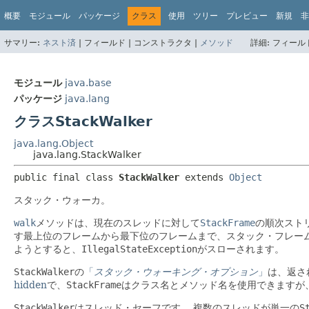
概要
モジュール
パッケージ
クラス
使用
ツリー
プレビュー
新規
非
サマリー:
ネスト済
|
フィールド |
コンストラクタ |
メソッド
詳細:
フィールド
モジュール
java.base
パッケージ
java.lang
クラスStackWalker
java.lang.Object
java.lang.StackWalker
public final class 
StackWalker
extends 
Object
スタック・ウォーカ。
walk
メソッドは、現在のスレッドに対して
StackFrame
の順次スト
す最上位のフレームから最下位のフレームまで、スタック・フレー
ようとすると、
IllegalStateException
がスローされます。
StackWalker
の
「
スタック・ウォーキング・オプション
」
は、返さ
hidden
で、
StackFrame
はクラス名とメソッド名を使用できますが
StackWalker
はスレッド・セーフです。
複数のスレッドが単一の
S