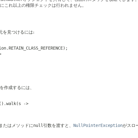
にこれ以上の権限チェックは行われません。
元を見つけるには:
on.RETAIN_CLASS_REFERENCE);



トを作成するには、
).walk(s ->

またはメソッドに
null
引数を渡すと、
NullPointerException
がスロ