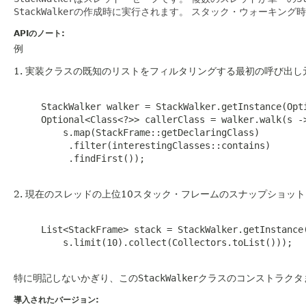
StackWalker
の作成時に実行されます。
スタック・ウォーキング時
APIのノート:
例
1. 実装クラスの既知のリストをフィルタリングする最初の呼び出し
     StackWalker walker = StackWalker.getInstance(Opti
     Optional<Class<?>> callerClass = walker.walk(s ->
         s.map(StackFrame::getDeclaringClass)

          .filter(interestingClasses::contains)

          .findFirst());

2. 現在のスレッドの上位10スタック・フレームのスナップショッ
     List<StackFrame> stack = StackWalker.getInstance(
         s.limit(10).collect(Collectors.toList()));

特に明記しないかぎり、この
StackWalker
クラスのコンストラクタ
導入されたバージョン: