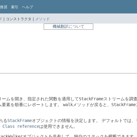
推奨
索引
ヘルプ
 |
コンストラクタ |
メソッド
機械翻訳について
リームを開き、指定された関数を適用して
StackFrame
ストリームを調
ム要素を順番にレポートします。
walk
メソッドが戻ると、
StackFrame
れる
StackFrame
オブジェクトの情報を決定します。
デフォルトでは、
、
Class reference
は使用できません。
tackWalker
オブジェクトを共有して、独自のスタックを横断できます