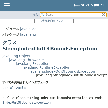
Java SE 21 & JDK 21
検索
概要
サマリー:
機械翻訳について
ネスト済
モジュール
モジュール
java.base
フィールド
パッケージ
パッケージ
java.lang
コンストラクタ
クラス
クラス
メソッド
使用
StringIndexOutOfBoundsException
ツリー
詳細:
java.lang.Object
java.lang.Throwable
プレビュー
フィールド
java.lang.Exception
java.lang.RuntimeException
新規
コンストラクタ
java.lang.IndexOutOfBoundsException
java.lang.StringIndexOutOfBoundsExcept
非推奨
メソッド
すべての実装されたインタフェース:
索引
Serializable
ヘルプ
public class 
StringIndexOutOfBoundsException
extends 
IndexOutOfBoundsException