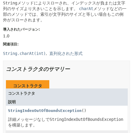
String
メソッドによりスローされ、インデックスが負または文字
列のサイズより大きいことを示します。
charAt
メソッドなどの一
部のメソッドでは、索引が文字列のサイズと等しい場合もこの例
外がスローされます。
導入されたバージョン:
1.0
関連項目:
String.charAt(int)
直列化された形式
コンストラクタのサマリー
コンストラクタ
コンストラクタ
説明
StringIndexOutOfBoundsException
()
詳細メッセージなしで
StringIndexOutOfBoundsException
を構築します。