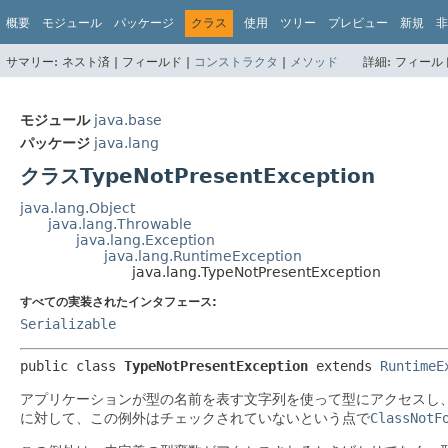
概要
モジュール
パッケージ
クラス
使用
ツリー
プレビュー
新規
非
サマリー:
ネスト済 |
フィールド |
コンストラクタ
|
メソッド
詳細:
フィールド
モジュール
java.base
パッケージ
java.lang
クラスTypeNotPresentException
java.lang.Object
java.lang.Throwable
java.lang.Exception
java.lang.RuntimeException
java.lang.TypeNotPresentException
すべての実装されたインタフェース:
Serializable
public class 
TypeNotPresentException
extends 
RuntimeE
アプリケーションが型の名前を表す文字列を使って型にアクセスし
に対して、この例外はチェックされていないという点で
ClassNotF