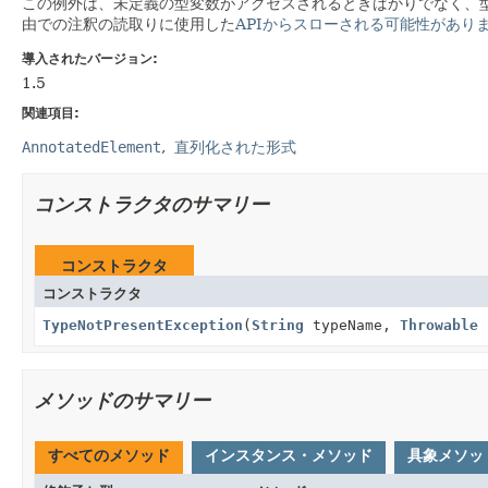
この例外は、未定義の型変数がアクセスされるときばかりでなく、型
由での注釈の読取りに使用した
APIからスローされる可能性があり
導入されたバージョン:
1.5
関連項目:
AnnotatedElement
直列化された形式
コンストラクタのサマリー
コンストラクタ
コンストラクタ
TypeNotPresentException
(
String
typeName,
Throwable
メソッドのサマリー
すべてのメソッド
インスタンス・メソッド
具象メソッ