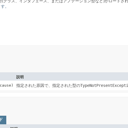
(クラス、インタフェース、またはアノテーション型など)がロードさ
ます。
説明
cause)
指定された原因で、指定された型の
TypeNotPresentExcept
ド