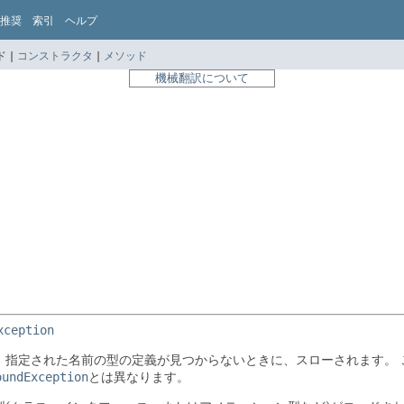
推奨
索引
ヘルプ
 |
コンストラクタ
|
メソッド
機械翻訳について
xception
、指定された名前の型の定義が見つからないときに、スローされます。
oundException
とは異なります。