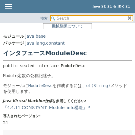
Java SE 21 & JDK 21
検索
概要
サマリー:
機械翻訳について
ネスト済
モジュール
モジュール
java.base
フィールド
パッケージ
パッケージ
java.lang.constant
コンストラクタ
クラス
インタフェースModuleDesc
メソッド
使用
public sealed interface 
ModuleDesc
ツリー
詳細:
Module
定数の公称記述子。
プレビュー
フィールド
新規
モジュールに
ModuleDesc
を作成するには、
of(String)
メソッド
コンストラクタ
を使用します。
非推奨
メソッド
Java Virtual Machine仕様
を参照してください:
索引
「4.4.11 CONSTANT_Module_info構造」
ヘルプ
導入されたバージョン:
21