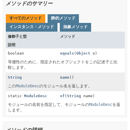
メソッドのサマリー
すべてのメソッド
静的メソッド
インスタンス・メソッド
抽象メソッド
修飾子と型
メソッド
説明
boolean
equals
(
Object
o)
等価性のために、指定されたオブジェクトをこの記述子と比
較します。
String
name
()
この
ModuleDesc
のモジュール名を返します。
static
ModuleDesc
of
(
String
name)
モジュールの名前を指定して、モジュールの
ModuleDesc
を返
します。
メソッドの詳細