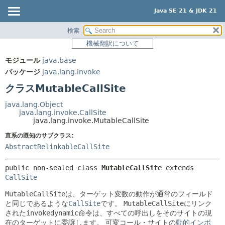
Java SE 21 & JDK 21
検索
概要
サマリー:
機械翻訳について
ネスト済
モジュール
モジュール
java.base
フィールド
パッケージ
パッケージ
java.lang.invoke
コンストラクタ
クラス
クラスMutableCallSite
メソッド
使用
java.lang.Object
ツリー
java.lang.invoke.CallSite
詳細:
java.lang.invoke.MutableCallSite
プレビュー
フィールド
直系の既知のサブクラス:
新規
コンストラクタ
AbstractRelinkableCallSite
非推奨
メソッド
public non-sealed class 
MutableCallSite
extends 
索引
CallSite
ヘルプ
MutableCallSite
は、ターゲット変数の動作が通常のフィールド
と同じであるような
CallSite
です。
MutableCallSite
にリンク
された
invokedynamic
命令は、すべての呼出しをそのサイトの現
在のターゲットに委譲します。
可変コール・サイトの
動的インボ