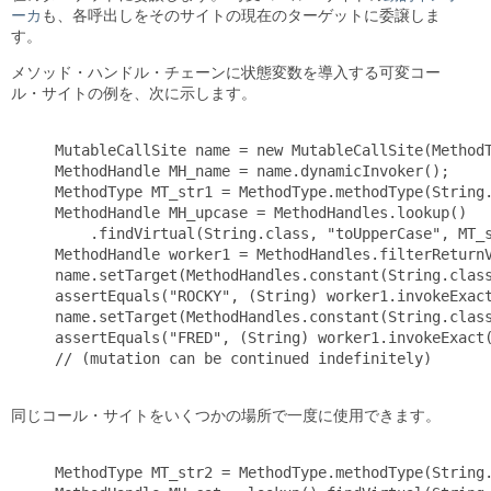
ーカ
も、各呼出しをそのサイトの現在のターゲットに委譲しま
す。
メソッド・ハンドル・チェーンに状態変数を導入する可変コー
ル・サイトの例を、次に示します。
MutableCallSite name = new MutableCallSite(MethodT
MethodHandle MH_name = name.dynamicInvoker();

MethodType MT_str1 = MethodType.methodType(String.
MethodHandle MH_upcase = MethodHandles.lookup()

    .findVirtual(String.class, "toUpperCase", MT_s
MethodHandle worker1 = MethodHandles.filterReturnV
name.setTarget(MethodHandles.constant(String.class
assertEquals("ROCKY", (String) worker1.invokeExact
name.setTarget(MethodHandles.constant(String.class
assertEquals("FRED", (String) worker1.invokeExact(
// (mutation can be continued indefinitely)

同じコール・サイトをいくつかの場所で一度に使用できます。
MethodType MT_str2 = MethodType.methodType(String.