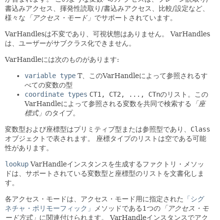
書込みアクセス、揮発性読取り/書込みアクセス、比較/設定など、
様々な
「アクセス・モード」
でサポートされています。
VarHandlesは不変であり、可視状態はありません。
VarHandles
は、ユーザーがサブクラス化できません。
VarHandleには次のものがあります:
variable type
T、このVarHandleによって参照されるす
べての変数の型
coordinate types
CT1, CT2, ..., CTn
のリスト。この
VarHandleによって参照される変数を共同で検索する
「座
標式」
のタイプ。
変数型および座標型はプリミティブ型または参照型であり、
Class
オブジェクトで表されます。
座標タイプのリストは空である可能
性があります。
lookup
VarHandleインスタンスを生成するファクトリ・メソッ
ドは、サポートされている変数型と座標型のリストを文書化しま
す。
各アクセス・モードは、アクセス・モード用に指定された
「シグ
ネチャ・ポリモーフィック」
メソッドである1つの
「アクセス・モ
ード方式」
に関連付けられます。
VarHandleインスタンスでアク