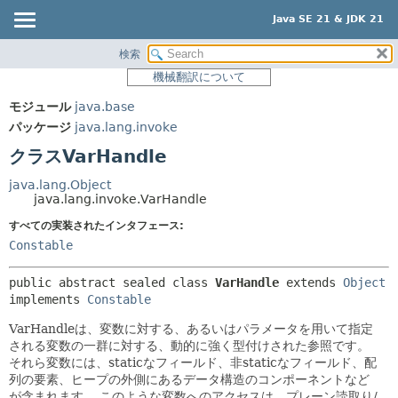
Java SE 21 & JDK 21
検索
概要
サマリー:
機械翻訳について
ネスト済
モジュール
モジュール
java.base
フィールド
パッケージ
パッケージ
java.lang.invoke
コンストラクタ
クラス
クラスVarHandle
メソッド
使用
java.lang.Object
ツリー
java.lang.invoke.VarHandle
詳細:
プレビュー
すべての実装されたインタフェース:
フィールド
Constable
新規
コンストラクタ
非推奨
メソッド
public abstract sealed class 
VarHandle
extends 
Object
implements 
Constable
索引
VarHandleは、変数に対する、あるいはパラメータを用いて指定
ヘルプ
される変数の一群に対する、動的に強く型付けされた参照です。
それら変数には、staticなフィールド、非staticなフィールド、配
列の要素、ヒープの外側にあるデータ構造のコンポーネントなど
が含まれます。
このような変数へのアクセスは、プレーン読取り/