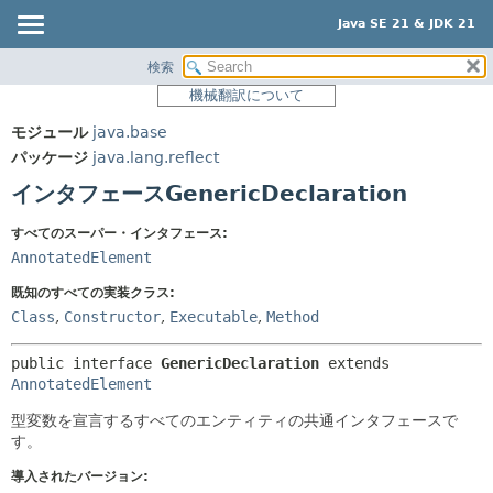
Java SE 21 & JDK 21
検索
概要
サマリー:
機械翻訳について
ネスト済
モジュール
モジュール
java.base
フィールド
パッケージ
パッケージ
java.lang.reflect
コンストラクタ
クラス
インタフェースGenericDeclaration
メソッド
使用
すべてのスーパー・インタフェース:
ツリー
詳細:
AnnotatedElement
プレビュー
フィールド
既知のすべての実装クラス:
新規
コンストラクタ
Class
,
Constructor
,
Executable
,
Method
非推奨
メソッド
public interface 
GenericDeclaration
 extends 
索引
AnnotatedElement
ヘルプ
型変数を宣言するすべてのエンティティの共通インタフェースで
す。
導入されたバージョン: