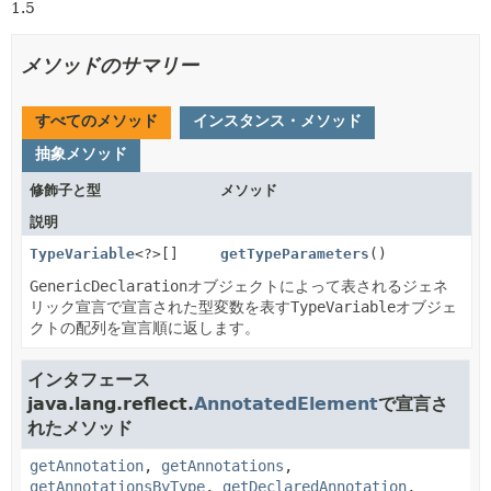
1.5
メソッドのサマリー
すべてのメソッド
インスタンス・メソッド
抽象メソッド
修飾子と型
メソッド
説明
TypeVariable
<?>[]
getTypeParameters
()
GenericDeclaration
オブジェクトによって表されるジェネ
リック宣言で宣言された型変数を表す
TypeVariable
オブジェ
クトの配列を宣言順に返します。
インタフェース
java.lang.reflect.
AnnotatedElement
で宣言さ
れたメソッド
getAnnotation
,
getAnnotations
,
getAnnotationsByType
,
getDeclaredAnnotation
,