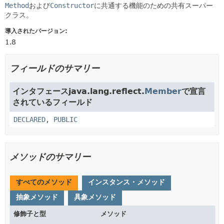
Method
および
Constructor
に共通する機能のための共有スーパー
クラス。
導入されたバージョン:
1.8
フィールドのサマリー
インタフェースjava.lang.reflect.
Member
で宣言
されているフィールド
DECLARED
,
PUBLIC
メソッドのサマリー
すべてのメソッド
インスタンス・メソッド
抽象メソッド
具象メソッド
修飾子と型
メソッド