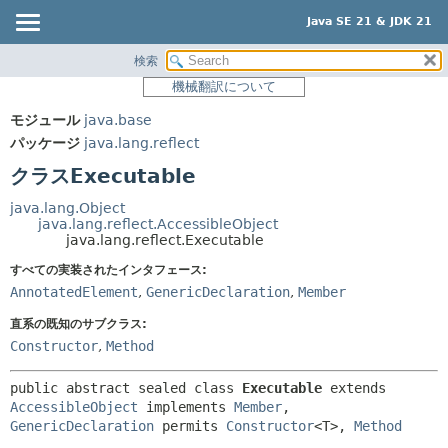
Java SE 21 & JDK 21
検索
概要
サマリー:
機械翻訳について
ネスト済
モジュール
モジュール
java.base
フィールド
パッケージ
パッケージ
java.lang.reflect
コンストラクタ
クラス
クラスExecutable
メソッド
使用
java.lang.Object
ツリー
java.lang.reflect.AccessibleObject
詳細:
java.lang.reflect.Executable
プレビュー
フィールド
すべての実装されたインタフェース:
新規
コンストラクタ
AnnotatedElement
,
GenericDeclaration
,
Member
非推奨
メソッド
直系の既知のサブクラス:
索引
Constructor
,
Method
ヘルプ
public abstract sealed class 
Executable
extends 
AccessibleObject
 implements 
Member
, 
GenericDeclaration
permits 
Constructor
<T>, 
Method